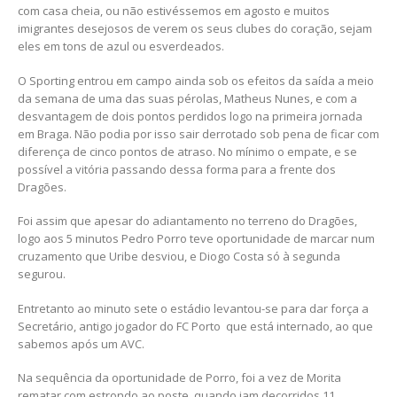
com casa cheia, ou não estivéssemos em agosto e muitos
imigrantes desejosos de verem os seus clubes do coração, sejam
eles em tons de azul ou esverdeados.
O Sporting entrou em campo ainda sob os efeitos da saída a meio
da semana de uma das suas pérolas, Matheus Nunes, e com a
desvantagem de dois pontos perdidos logo na primeira jornada
em Braga. Não podia por isso sair derrotado sob pena de ficar com
diferença de cinco pontos de atraso. No mínimo o empate, e se
possível a vitória passando dessa forma para a frente dos
Dragões.
Foi assim que apesar do adiantamento no terreno do Dragões,
logo aos 5 minutos Pedro Porro teve oportunidade de marcar num
cruzamento que Uribe desviou, e Diogo Costa só à segunda
segurou.
Entretanto ao minuto sete o estádio levantou-se para dar força a
Secretário, antigo jogador do FC Porto que está internado, ao que
sabemos após um AVC.
Na sequência da oportunidade de Porro, foi a vez de Morita
rematar com estrondo ao poste, quando iam decorridos 11