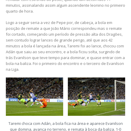
minutos, assinalando assim algum ascendente leonino no primeiro
quarto de hora.
Logo a seguir seria a vez de Pepe por, de cabeça, a bola em
posição de remate a que João Mário correspondeu mas o remate
foi cortado, começando um período de pressão alta dos Dragões,
sem contudo lograr lances de grande perigo, até que aos 42
minutos a bola é lançada na área, Taremi foi ao lance, chocou com
Adán que saiu ao seu encontro, e a bola ficou solta, surgindo de
trás Evanilson que teve tempo para dominar, e quase entrar com a
bola na baliza. Foi o primeiro do encontro e o terceiro de Evanilson
na Liga.
Taremi choca com Adán, a bola fica na área e aparece Evanilson
que domina, avança no terreno, e remata à boca da baliza. 1-0