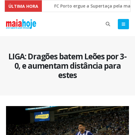
FC Porto ergue a Supertaça pela margem 
ÚLTIMA HORA
Comissão Europeia quer ouvir as PME’s so
LIGA: Dragões batem Leões por 3-
0, e aumentam distância para
estes