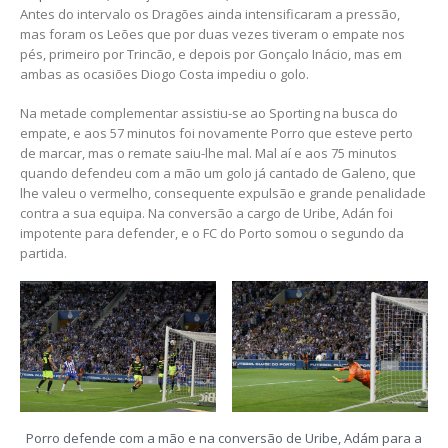
Antes do intervalo os Dragões ainda intensificaram a pressão,
mas foram os Leões que por duas vezes tiveram o empate nos
pés, primeiro por Trincão, e depois por Gonçalo Inácio, mas em
ambas as ocasiões Diogo Costa impediu o golo.
Na metade complementar assistiu-se ao Sporting na busca do
empate, e aos 57 minutos foi novamente Porro que esteve perto
de marcar, mas o remate saiu-lhe mal. Mal aí e aos 75 minutos
quando defendeu com a mão um golo já cantado de Galeno, que
lhe valeu o vermelho, consequente expulsão e grande penalidade
contra a sua equipa. Na conversão a cargo de Uribe, Adán foi
impotente para defender, e o FC do Porto somou o segundo da
partida.
Porro defende com a mão e na conversão de Uribe, Adám para a