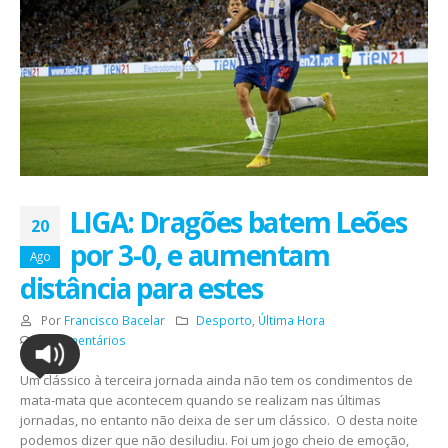
LIGA: Dragões batem Leões
20
por 3-0, e aumentam
Ago
distância para estes
Por
Francisco Bacelar
Desporto
,
Última Hora
0 Comentários
Um clássico à terceira jornada ainda não tem os condimentos de
mata-mata que acontecem quando se realizam nas últimas
jornadas, no entanto não deixa de ser um clássico. O desta noite
podemos dizer que não desiludiu. Foi um jogo cheio de emoção,