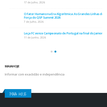
17 de Julho, 2026
O Fator Humano na Era Algorítmica: As Grandes Linhas de
Força do QSP Summit 2026
7 de Julho, 2026
Leça FC vence Campeonato de Portugal na final do Jamor
11 de Junho, 2026
MAIAHOJE
Informar com exactidão e independência
MAIA HOJE