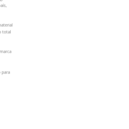
aís,
aterial
 total
amarca
o para