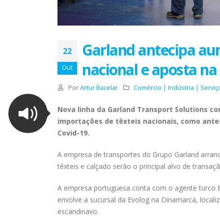
Garland antecipa aum
22
nacional e aposta n
Out
Por
Artur Bacelar
Comércio | Indústria | Serviç
Nova linha da Garland Transport Solutions co
importações de têxteis nacionais, como ant
Covid-19.
A empresa de transportes do Grupo Garland arran
têxteis e calçado serão o principal alvo de transaç
A empresa portuguesa conta com o agente turco Ev
envolve a sucursal da Evolog na Dinamarca, localiza
escandinavo.