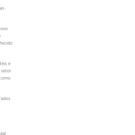
as-
novo
e
nhecido
teis e
 setor
 como
urados
gal