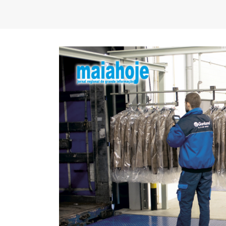
FC Porto ergue a Supertaça
pela margem mínima (1-0)
2 de Agosto, 2026
minut
17 de Ju
AEP promove encontro para
partilha de boas práticas na
integração de requerentes de
proteção internacional
28 de Julho, 2026
Summit
7 de Jul
Exame de Época com Nota
Alta: FC Porto vence Aston
Villa (2-1)
26 de Julho, 2026