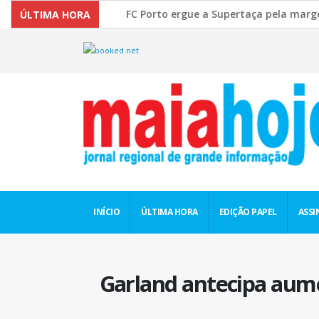
FC Porto ergue a Supertaça pela margem míni
ÚLTIMA HORA
Comissão Europeia quer ouvir as PME’s sobre 
INÍCIO
ÚLTIMA HORA
EDIÇÃO PAPEL
ASSI
Garland antecipa aumen