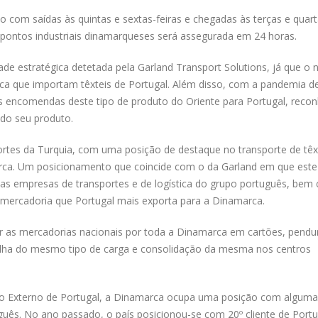
o com saídas às quintas e sextas-feiras e chegadas às terças e quart
is pontos industriais dinamarqueses será assegurada em 24 horas.
de estratégica detetada pela Garland Transport Solutions, já que o 
rca que importam têxteis de Portugal. Além disso, com a pandemia d
as encomendas deste tipo de produto do Oriente para Portugal, reco
 do seu produto.
ortes da Turquia, com uma posição de destaque no transporte de têx
rca. Um posicionamento que coincide com o da Garland em que este
s empresas de transportes e de logística do grupo português, bem
 mercadoria que Portugal mais exporta para a Dinamarca.
buir as mercadorias nacionais por toda a Dinamarca em cartões, pend
ecolha do mesmo tipo de carga e consolidação da mesma nos centros
io Externo de Portugal, a Dinamarca ocupa uma posição com alguma
guês. No ano passado, o país posicionou-se com 20º cliente de Portu