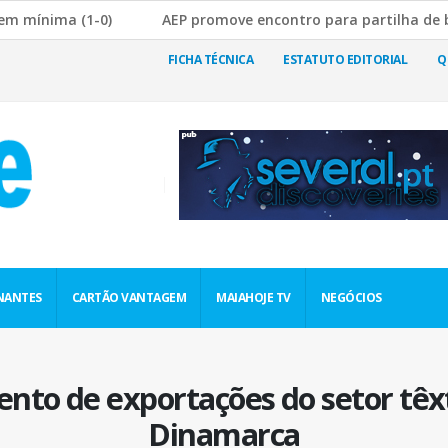
ma (1-0)
AEP promove encontro para partilha de boas prá
a Rutura da Cadeia de Abastecimento
JF Nogueira e Silva
FICHA TÉCNICA
ESTATUTO EDITORIAL
Q
NANTES
CARTÃO VANTAGEM
MAIAHOJE TV
NEGÓCIOS
to de exportações do setor têxt
Dinamarca