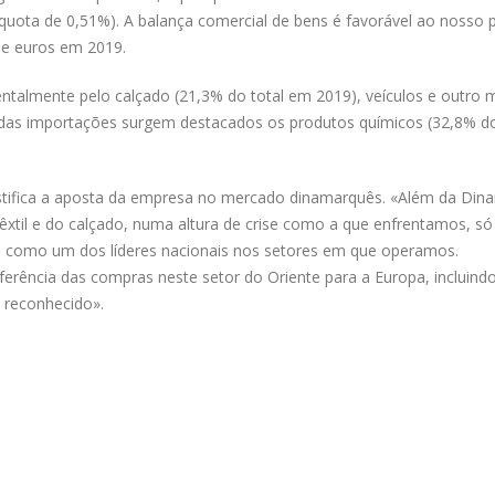
quota de 0,51%). A balança comercial de bens é favorável ao nosso p
de euros em 2019.
ntalmente pelo calçado (21,3% do total em 2019), veículos e outro m
o das importações surgem destacados os produtos químicos (32,8% do
ustifica a aposta da empresa no mercado dinamarquês. «Além da Din
têxtil e do calçado, numa altura de crise como a que enfrentamos, só
 como um dos líderes nacionais nos setores em que operamos.
rência das compras neste setor do Oriente para a Europa, incluind
 reconhecido».