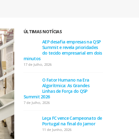
ÚLTIMAS NOTÍCIAS
taça
AEP desafia empresas na QSP
FC P
-0)
Summit e revela prioridades
pel
do tecido empresarial em dois
2 de
minutos
17 de Julho, 2026
 para
AEP
as na
part
tes de
O Fator Humano na Era
inte
Algorítmica: As Grandes
proteção inte
Linhas de Força do QSP
28 de Julho, 202
Summit 2026
7 de Julho, 2026
Nota
Exa
ton
Alta
Leça FC vence Campeonato de
Villa
Portugal na final do Jamor
26 de Julho, 202
11 de Junho, 2026