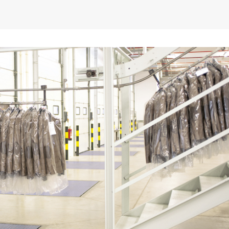
AEP desafia empresas na QSP
FC Porto ergue a Super
Summit e revela prioridades
pela margem mínima (1
do tecido empresarial em dois
2 de Agosto, 2026
os
lho, 2026
AEP promove encontro
partilha de boas prátic
O Fator Humano na Era
integração de requeren
Algorítmica: As Grandes
proteção internacional
Linhas de Força do QSP
28 de Julho, 2026
 2026
ho, 2026
Exame de Época com 
Alta: FC Porto vence As
Leça FC vence Campeonato de
Villa (2-1)
Portugal na final do Jamor
26 de Julho, 2026
11 de Junho, 2026