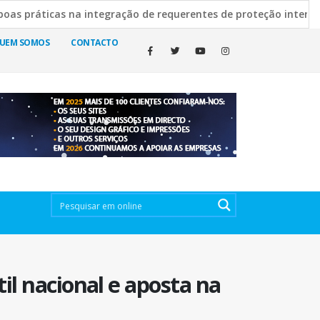
ticas na integração de requerentes de proteção internacional
 Escura esclarece decisão de manter cemitérios abertos
19
UEM SOMOS
CONTACTO
il nacional e aposta na