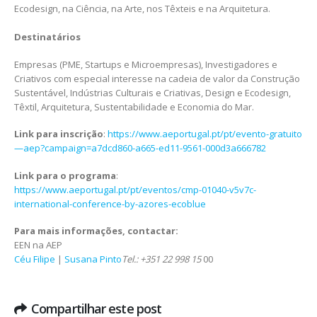
Ecodesign, na Ciência, na Arte, nos Têxteis e na Arquitetura.
Destinatários
Empresas (PME, Startups e Microempresas), Investigadores e
Criativos com especial interesse na cadeia de valor da Construção
Sustentável, Indústrias Culturais e Criativas, Design e Ecodesign,
Têxtil, Arquitetura, Sustentabilidade e Economia do Mar.
Link para inscrição
:
https://www.aeportugal.pt/pt/evento-gratuito
—aep?campaign=a7dcd860-a665-ed11-9561-000d3a666782
Link para o programa
:
https://www.aeportugal.pt/pt/eventos/cmp-01040-v5v7c-
international-conference-by-azores-ecoblue
Para mais informações, contactar:
EEN na AEP
Céu Filipe
|
Susana Pinto
Tel.: +351 22 998 15
00
Compartilhar este post