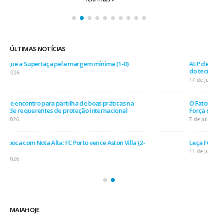
ÚLTIMAS NOTÍCIAS
AEP desafia empresas na QSP Summit e revela prioridades
do tecido empresarial em dois minutos
17 de Julho, 2026
O Fator Humano na Era Algorítmica: As Grandes Linhas de
Força do QSP Summit 2026
7 de Julho, 2026
Leça FC vence Campeonato de Portugal na final do Jamor
11 de Junho, 2026
MAIAHOJE