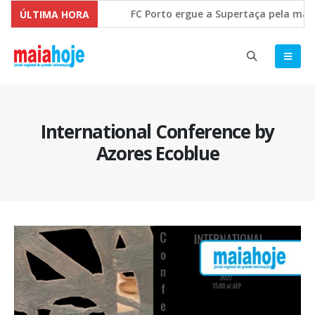
FC Porto ergue a Supertaça pela marge
ÚLTIMA HORA
Comissão Europeia quer ouvir as PME’s
International Conference by
Azores Ecoblue