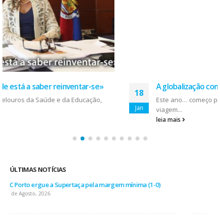
A globalização começa com o…pelo Pai Natal!
18
Este ano… começo pelo fim do ano. A promessa de
Jan
viagem...
leia mais
ÚLTIMAS NOTÍCIAS
AEP desafia empresas na QSP Summit e revela prioridades
do tecido empresarial em dois minutos
17 de Julho, 2026