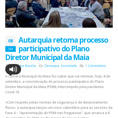
Autarquia retoma processo
08
participativo do Plano
Set
Diretor Municipal da Maia
Por
Artur Bacelar
Destaque
,
Sociedade
1 Comentário
A Câmara Municipal da Maia fez saber que vai retomar, hoje, 8 de
setembro, a concretização do processo participativo do Plano
Diretor Municipal da Maia (PDM), interrompido pela pandemia
Covid-19.
«Com respeito pelas normas de segurança e de distanciamento
físico», a autarquia lançou um novo calendário para as sessões da
Fase 4 – “Apresentação do PDM nas Freguesias”, que arranca a 8