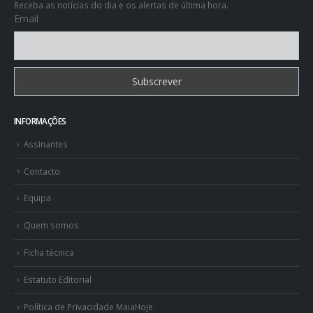
Receba as notícias do dia e os alertas de última hora.
Email
INFORMAÇÕES
Assinantes
Contacto
Equipa
Quem somos
Ficha técnica
Estatuto Editorial
Política de Privacidade MaiaHoje