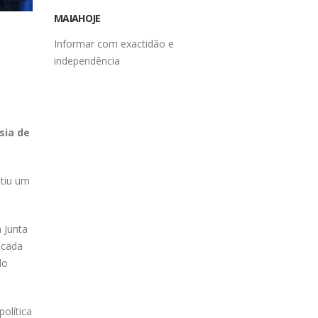
MAIAHOJE
Informar com exactidão e
independência
sia de
itiu um
 Junta
icada
do
olítica