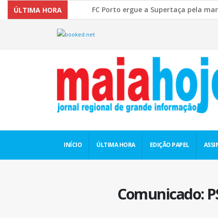
FC Porto ergue a Supertaça pela margem mín
ÚLTIMA HORA
Comissão Europeia quer ouvir as PME’s sobre
INÍCIO
ÚLTIMA HORA
EDIÇÃO PAPEL
ASSI
Comunicado: PS 