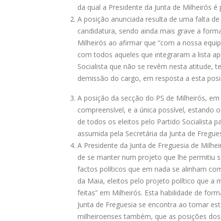
da qual a Presidente da Junta de Milheirós é p
A posição anunciada resulta de uma falta d
candidatura, sendo ainda mais grave a forma
Milheirós ao afirmar que “com a nossa equipa
com todos aqueles que integraram a lista a
Socialista que não se revêm nesta atitude, t
demissão do cargo, em resposta a esta posi
A posição da secção do PS de Milheirós, em r
compreensível, e a única possível, estando o
de todos os eleitos pelo Partido Socialista 
assumida pela Secretária da Junta de Fregues
A Presidente da Junta de Freguesia de Milhe
de se manter num projeto que lhe permitiu se
factos políticos que em nada se alinham com
da Maia, eleitos pelo projeto político que 
feitas” em Milheirós. Esta habilidade de fo
Junta de Freguesia se encontra ao tomar es
milheiroenses também, que as posições dos