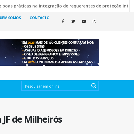
áticas na integração de requerentes de proteção internacional
a Escura esclarece decisão de manter cemitérios abertos
1
UEM SOMOS
CONTACTO
 JF de Milheirós