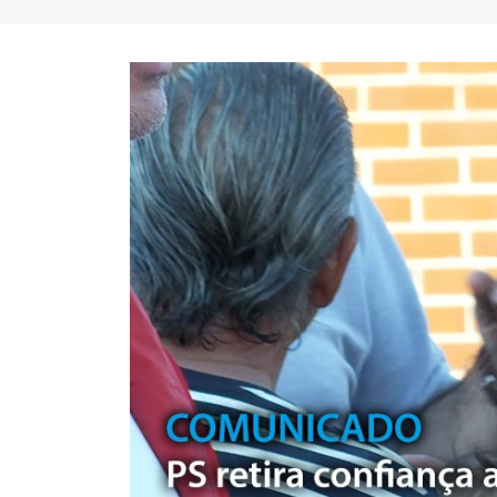
FC Porto ergue a Supertaça
pela margem mínima (1-0)
2 de Agosto, 2026
minut
17 de Ju
AEP promove encontro para
partilha de boas práticas na
integração de requerentes de
proteção internacional
28 de Julho, 2026
Summit
7 de Jul
Exame de Época com Nota
Alta: FC Porto vence Aston
Villa (2-1)
26 de Julho, 2026