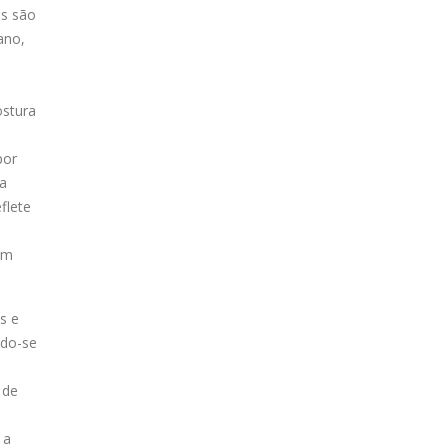
es são
ano,
ostura
por
ra
flete
um
s e
ndo-se
 de
 a