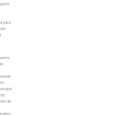
speito;
sa para
tido
a
heirós,
ção
gridade
com
nicipal
ras
ente da
nálise