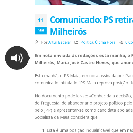
Comunicado: PS retir
11
Milheirós
Mai
Por
Artur Bacelar
Política
,
Última Hora
0 C
Em nota enviada às redações esta manhã, o P
Milheirós, Maria José Castro Neves, que anun
Esta manhã, o PS Maia, em nota assinada por Paul
comunicado intitulado “PS Maia reprova posição da
No documento pode ler-se: «Conhecida a decisão, a
de Freguesia, de abandonar o projeto político pelo
pelo JPP) e apresentar-se como candidata apoiada
Socialista da Maia considera que:
Esta é uma posição inqualificável que em nad