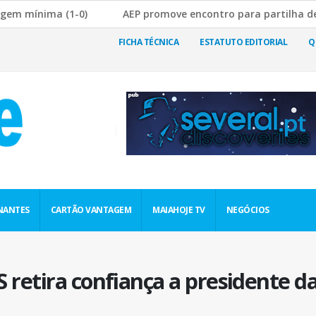
ima (1-0)
AEP promove encontro para partilha de boas pr
 a Rutura da Cadeia de Abastecimento
JF Nogueira e Silv
FICHA TÉCNICA
ESTATUTO EDITORIAL
Q
NANTES
CARTÃO VANTAGEM
MAIAHOJE TV
NEGÓCIOS
retira confiança a presidente da