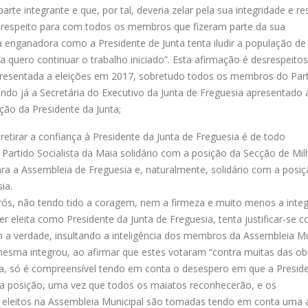
arte integrante e que, por tal, deveria zelar pela sua integridade e re
e respeito para com todos os membros que fizeram parte da sua
 enganadora como a Presidente de Junta tenta iludir a população de
 quero continuar o trabalho iniciado”. Esta afirmação é desrespeito
presentada a eleições em 2017, sobretudo todos os membros do Par
endo já a Secretária do Executivo da Junta de Freguesia apresentado 
ção da Presidente da Junta;
etirar a confiança à Presidente da Junta de Freguesia é de todo
 Partido Socialista da Maia solidário com a posição da Secção de Mil
para a Assembleia de Freguesia e, naturalmente, solidário com a posi
ia.
irós, não tendo tido a coragem, nem a firmeza e muito menos a inte
r eleita como Presidente da Junta de Freguesia, tenta justificar-se 
 a verdade, insultando a inteligência dos membros da Assembleia Mu
a mesma integrou, ao afirmar que estes votaram “contra muitas das ob
rma, só é compreensível tendo em conta o desespero em que a Presid
ta posição, uma vez que todos os maiatos reconhecerão, e os
 eleitos na Assembleia Municipal são tomadas tendo em conta uma a