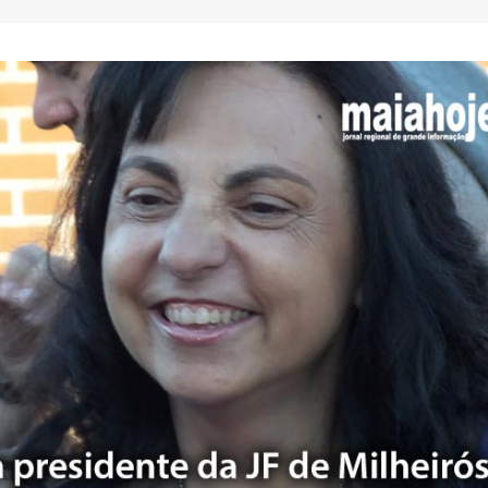
AEP desafia empresas na QSP
FC Porto ergue a Super
Summit e revela prioridades
pela margem mínima (1
do tecido empresarial em dois
2 de Agosto, 2026
os
lho, 2026
AEP promove encontro
partilha de boas prátic
O Fator Humano na Era
integração de requeren
Algorítmica: As Grandes
proteção internacional
Linhas de Força do QSP
28 de Julho, 2026
 2026
ho, 2026
Exame de Época com 
Alta: FC Porto vence As
Leça FC vence Campeonato de
Villa (2-1)
Portugal na final do Jamor
26 de Julho, 2026
11 de Junho, 2026