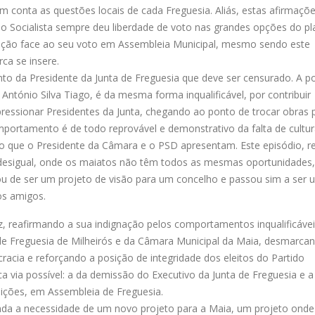
em conta as questões locais de cada Freguesia. Aliás, estas afirmaçõ
o Socialista sempre deu liberdade de voto nas grandes opções do pl
icação face ao seu voto em Assembleia Municipal, mesmo sendo este
ca se insere.
o da Presidente da Junta de Freguesia que deve ser censurado. A p
ntónio Silva Tiago, é da mesma forma inqualificável, por contribuir
 pressionar Presidentes da Junta, chegando ao ponto de trocar obras 
omportamento é de todo reprovável e demonstrativo da falta de cultu
ro que o Presidente da Câmara e o PSD apresentam. Este episódio, re
 desigual, onde os maiatos não têm todos as mesmas oportunidades,
u de ser um projeto de visão para um concelho e passou sim a ser 
os amigos.
z, reafirmando a sua indignação pelos comportamentos inqualificávei
a de Freguesia de Milheirós e da Câmara Municipal da Maia, desmarca
cia e reforçando a posição de integridade dos eleitos do Partido
ca via possível: a da demissão do Executivo da Junta de Freguesia e a
eições, em Assembleia de Freguesia.
ainda a necessidade de um novo projeto para a Maia, um projeto onde