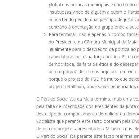
global das políticas municipais e não tendo 
insultuosas vindo de alguém a quem o Partid
nunca tendo pedido qualquer tipo de justif
contrário à orientação do grupo onde a autar
Para terminar, não é apenas o comportament
do Presidente da Câmara Municipal da Maia, A
igualmente para o descrédito da política ao
candidaturas pela sua força política. Este c
democrática, da falta de ética e do desespe
bem o porquê de termos hoje um território
porque o projeto do PSD há muito que deixo
projeto retalhado, onde saem beneficiados 
O Partido Socialista da Maia termina, mais uma ve
pela falta de integridade dos Presidentes da Junt
deste tipo de comportamento demolidor da democra
Socialista que perante este facto optaram pela úni
defesa do projeto, apresentado a Milheirós nas el
O Partido Socialista perante este facto reafirma 