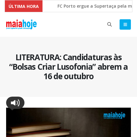
FC Porto ergue a Supertaça pela marge
ÚLTIMA HORA
Comissão Europeia quer ouvir as PME’s
LITERATURA: Candidaturas às
“Bolsas Criar Lusofonia” abrem a
16 de outubro