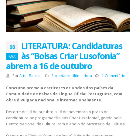
LITERATURA: Candidaturas
08
às “Bolsas Criar Lusofonia”
Out
abrem a 16 de outubro
Por
Artur Bacelar
Sociedade
,
Última Hora
1 Comentário
Concurso premeia escritores oriundos dos países da
Comunidade de Países de Língua Oficial Portuguesa, com
obra divulgada nacional e internacionalmente.
Decorre de 16 de outubro a 16 de novembro o prazo de
candidatura ao programa “Bolsas Criar Lusofonia”, gerido pelo
Centro Nacional de Cultura, com o apoio do Ministério da Cultura.
O concurso “Bolsas Criar Lusofonia” é dirigido a escritores