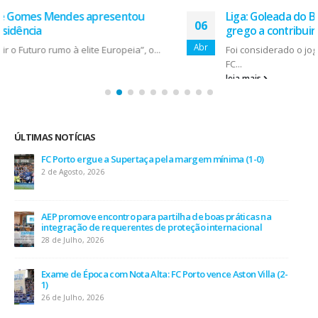
Liga: Goleada do Benfica no Dragão (1-4), com um
06
grego a contribuir com 3 para a tragédia
Abr
Foi considerado o jogo da época para o Presidente do
FC...
leia mais
ÚLTIMAS NOTÍCIAS
AEP desafia empresas na QSP Summit e revela prioridades
do tecido empresarial em dois minutos
17 de Julho, 2026
O Fator Humano na Era Algorítmica: As Grandes Linhas de
Força do QSP Summit 2026
7 de Julho, 2026
Leça FC vence Campeonato de Portugal na final do Jamor
11 de Junho, 2026