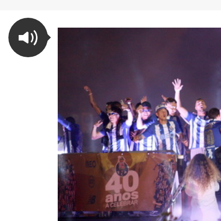
FC Porto ergue a Supertaça
pela margem mínima (1-0)
2 de Agosto, 2026
minut
17 de Ju
AEP promove encontro para
partilha de boas práticas na
integração de requerentes de
proteção internacional
28 de Julho, 2026
Summit
7 de Jul
Exame de Época com Nota
Alta: FC Porto vence Aston
Villa (2-1)
26 de Julho, 2026