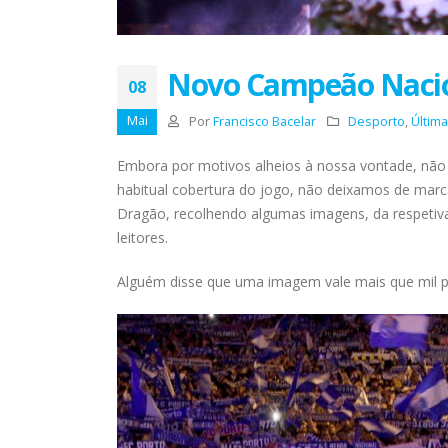
Novo Campeão Nacion
08
Mai
Por
Francisco Bacelar
Desporto
,
Últim
Embora por motivos alheios à nossa vontade, não 
habitual cobertura do jogo, não deixamos de mar
Dragão, recolhendo algumas imagens, da respetiv
leitores.
Alguém disse que uma imagem vale mais que mil p