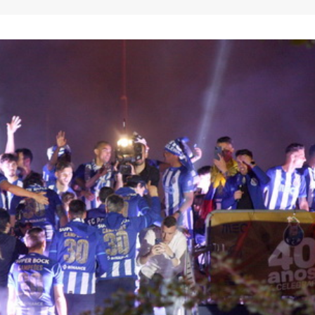
AEP desafia empresas na QSP
FC Porto ergue a Super
Summit e revela prioridades
pela margem mínima (1
do tecido empresarial em dois
2 de Agosto, 2026
os
lho, 2026
AEP promove encontro
partilha de boas prátic
O Fator Humano na Era
integração de requeren
Algorítmica: As Grandes
proteção internacional
Linhas de Força do QSP
28 de Julho, 2026
 2026
ho, 2026
Exame de Época com 
Alta: FC Porto vence As
Leça FC vence Campeonato de
Villa (2-1)
Portugal na final do Jamor
26 de Julho, 2026
11 de Junho, 2026