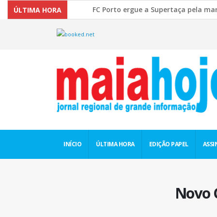
FC Porto ergue a Supertaça pela margem mínima (1
ÚLTIMA HORA
Comissão Europeia quer ouvir as PME’s sobre a Ru
INÍCIO
ÚLTIMA HORA
EDIÇÃO PAPEL
ASSI
Novo 