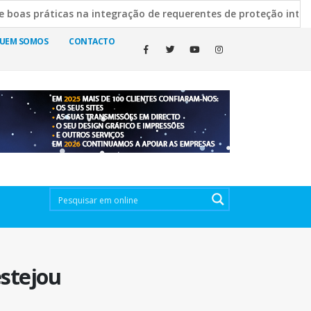
 na integração de requerentes de proteção internacional
ra esclarece decisão de manter cemitérios abertos
19 anos
UEM SOMOS
CONTACTO
stejou