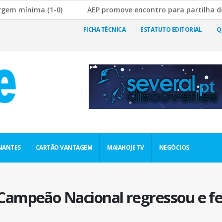
-0)
AEP promove encontro para partilha de boas práticas
tura da Cadeia de Abastecimento
JF Nogueira e Silva Escu
FICHA TÉCNICA
ESTATUTO EDITORIAL
Q
NANTES
CARTÃO VANTAGEM
MAIAHOJE TV
NEGÓCIOS
Campeão Nacional regressou e fe