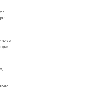
uma
pre.
 avista
í que
o,
enção.