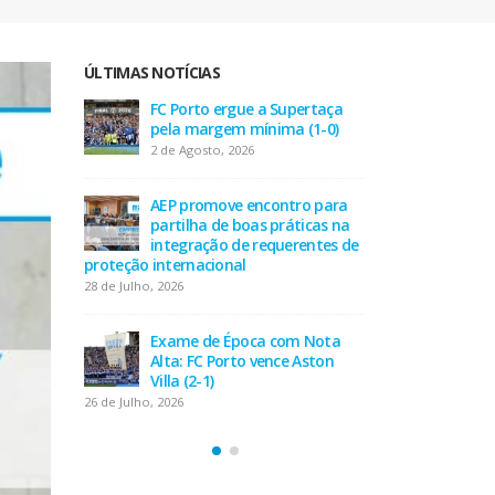
ÚLTIMAS NOTÍCIAS
taça
AEP desafia empresas na QSP
FC P
-0)
Summit e revela prioridades
pel
do tecido empresarial em dois
2 de
minutos
17 de Julho, 2026
 para
AEP
as na
part
tes de
O Fator Humano na Era
inte
Algorítmica: As Grandes
proteção inte
Linhas de Força do QSP
28 de Julho, 202
Summit 2026
7 de Julho, 2026
Nota
Exa
ton
Alta
Leça FC vence Campeonato de
Villa
Portugal na final do Jamor
26 de Julho, 202
11 de Junho, 2026