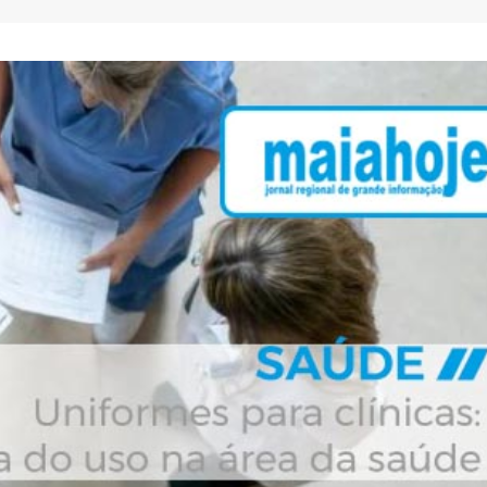
AEP desafia empresas na QSP
FC Porto ergue a Super
Summit e revela prioridades
pela margem mínima (1
do tecido empresarial em dois
2 de Agosto, 2026
os
lho, 2026
AEP promove encontro
partilha de boas prátic
O Fator Humano na Era
integração de requeren
Algorítmica: As Grandes
proteção internacional
Linhas de Força do QSP
28 de Julho, 2026
 2026
ho, 2026
Exame de Época com 
Alta: FC Porto vence As
Leça FC vence Campeonato de
Villa (2-1)
Portugal na final do Jamor
26 de Julho, 2026
11 de Junho, 2026