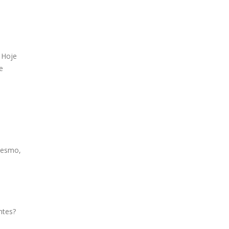
 Hoje
e
mesmo,
ntes?