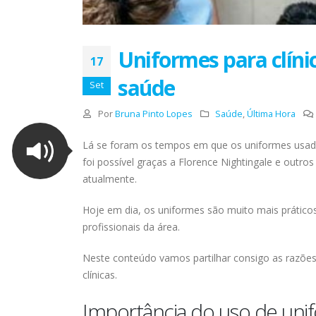
Uniformes para clíni
17
saúde
Set
Por
Bruna Pinto Lopes
Saúde
,
Última Hora
Lá se foram os tempos em que os uniformes usad
foi possível graças a Florence Nightingale e outr
atualmente.
Hoje em dia, os uniformes são muito mais prátic
profissionais da área.
Neste conteúdo vamos partilhar consigo as razões
clínicas.
Importância do uso de unif