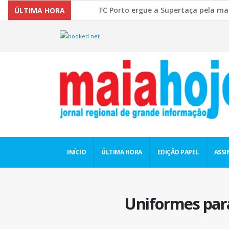
FC Porto ergue a Supertaça pela margem mín
ÚLTIMA HORA
Comissão Europeia quer ouvir as PME’s sobr
INÍCIO
ÚLTIMA HORA
EDIÇÃO PAPEL
ASSI
Uniformes para