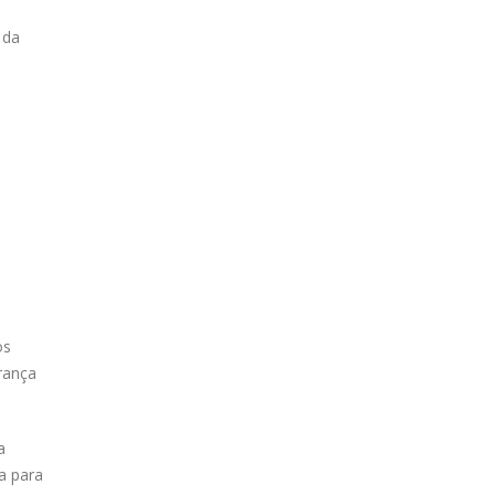
 da
os
rança
a
a para