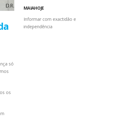
MAIAHOJE
da
Informar com exactidão e
independência
ança só
temos
dos os
 em