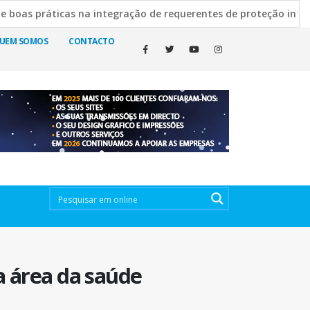
áticas na integração de requerentes de proteção internacional
va Escura esclarece decisão de manter cemitérios abertos
UEM SOMOS
CONTACTO
a área da saúde