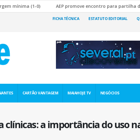
ima (1-0)
AEP promove encontro para partilha de boas pr
e a Rutura da Cadeia de Abastecimento
JF Nogueira e Sil
FICHA TÉCNICA
ESTATUTO EDITORIAL
Q
NANTES
CARTÃO VANTAGEM
MAIAHOJE TV
NEGÓCIOS
 clínicas: a importância do uso n