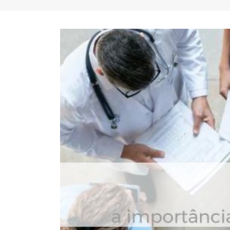
FC Porto ergue a Supertaça
pela margem mínima (1-0)
2 de Agosto, 2026
minut
17 de Ju
AEP promove encontro para
partilha de boas práticas na
integração de requerentes de
proteção internacional
28 de Julho, 2026
Summit
7 de Jul
Exame de Época com Nota
Alta: FC Porto vence Aston
Villa (2-1)
26 de Julho, 2026