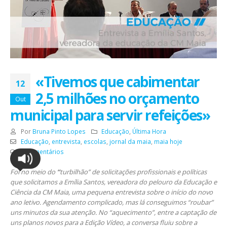
«Tivemos que cabimentar
12
2,5 milhões no orçamento
Out
municipal para servir refeições»
Por
Bruna Pinto Lopes
Educação
,
Última Hora
Educação
,
entrevista
,
escolas
,
jornal da maia
,
maia hoje
0 Comentários
Foi no meio do
“
turbilhão” de solicitações profissionais e políticas
que solicitamos a Emília Santos, vereadora do pelouro da Educação e
Ciência da CM Maia, uma pequena entrevista sobre o início do novo
ano letivo. Agendamento complicado, mas lá conseguimos “roubar”
uns minutos da sua atenção. No “aquecimento”, entre a captação de
uns planos novos para a Edição Vídeo, a conversa fluiu sobre a