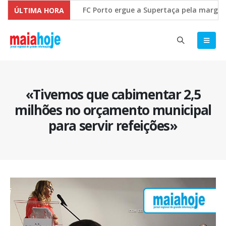
FC Porto ergue a Supertaça pela margem mín
ÚLTIMA HORA
Comissão Europeia quer ouvir as PME’s sobr
«Tivemos que cabimentar 2,5
milhões no orçamento municipal
para servir refeições»