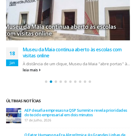
Museu da Maia continua aberto às escolas com
18
visitas online
Jan
À distância de um clique, Museu da Maia "abre portas" à...
leia mais
ÚLTIMAS NOTÍCIAS
AEP desafia empresas na QSP Summit e revela prioridades
do tecido empresarial em dois minutos
17 de Julho, 2026
O Fator Humano na Era Algorítmica: As Grandes Linhas de