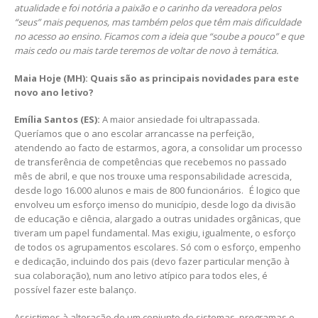
atualidade e foi notória a paixão e o carinho da vereadora pelos
“seus” mais pequenos, mas também pelos que têm mais dificuldade
no acesso ao ensino. Ficamos com a ideia que “soube a pouco” e que
mais cedo ou mais tarde teremos de voltar de novo à temática.
Maia Hoje (MH): Quais são as principais novidades para este
novo ano letivo?
Emília Santos (ES):
A maior ansiedade foi ultrapassada.
Queríamos que o ano escolar arrancasse na perfeição,
atendendo ao facto de estarmos, agora, a consolidar um processo
de transferência de competências que recebemos no passado
mês de abril, e que nos trouxe uma responsabilidade acrescida,
desde logo 16.000 alunos e mais de 800 funcionários. É logico que
envolveu um esforço imenso do município, desde logo da divisão
de educação e ciência, alargado a outras unidades orgânicas, que
tiveram um papel fundamental. Mas exigiu, igualmente, o esforço
de todos os agrupamentos escolares. Só com o esforço, empenho
e dedicação, incluindo dos pais (devo fazer particular menção à
sua colaboração), num ano letivo atípico para todos eles, é
possível fazer este balanço.
Assistimos à alteração de um conjunto de sistemas, programas e