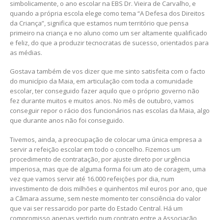
simbolicamente, o ano escolar na EBS Dr. Vieira de Carvalho, e
quando a própria escola elege como tema “A Defesa dos Direitos
da Criança”, significa que estamos num território que pensa
primeiro na criança e no aluno como um ser altamente qualificado
e feliz, do que a produzir tecnocratas de sucesso, orientados para
as médias.
Gostava também de vos dizer que me sinto satisfeita com o facto
do município da Maia, em articulação com toda a comunidade
escolar, ter conseguido fazer aquilo que o próprio governo não
fez durante muitos e muitos anos. No mês de outubro, vamos
conseguir repor o rácio dos funcionários nas escolas da Maia, algo
que durante anos não foi conseguido.
Tivemos, ainda, a preocupação de colocar uma única empresa a
servir a refeição escolar em todo o concelho. Fizemos um
procedimento de contratação, por ajuste direto por urgência
imperiosa, mas que de alguma forma foi um ato de coragem, uma
vez que vamos servir até 16.000 refeições por dia, num
investimento de dois milhões e quinhentos mil euros por ano, que
a Câmara assume, sem neste momento ter consciência do valor
que vai ser ressarcido por parte do Estado Central. Há um
compromisso apenas vertido num contrato entre a Associação