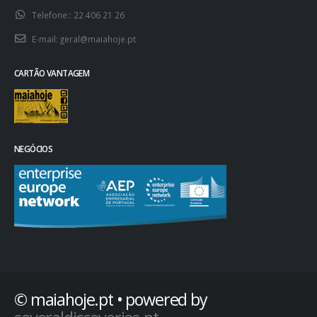
Morada::
Rua Pedro Julião, 114 r/c 4470 - 349 Maia
Telefone::
22 406 21 26
E-mail:
geral@maiahoje.pt
CARTÃO VANTAGEM
NEGÓCIOS
© maiahoje.pt • powered by