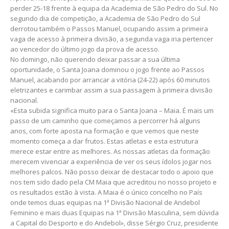
perder 25-18 frente à equipa da Academia de São Pedro do Sul. No
segundo dia de competição, a Academia de São Pedro do Sul
derrotou também o Passos Manuel, ocupando assim a primeira
vaga de acesso à primeira divisão, a segunda vaga iria pertencer
ao vencedor do último jogo da prova de acesso.
No domingo, não querendo deixar passar a sua última
oportunidade, o Santa Joana dominou o jogo frente ao Passos
Manuel, acabando por arrancar a vitória (24-22) após 60 minutos
eletrizantes e carimbar assim a sua passagem à primeira divisão
nacional.
«Esta subida significa muito para o Santa Joana – Maia. É mais um
passo de um caminho que começamos a percorrer há alguns
anos, com forte aposta na formação e que vemos que neste
momento começa a dar frutos. Estas atletas e esta estrutura
merece estar entre as melhores. As nossas atletas da formação
merecem vivenciar a experiência de ver os seus ídolos jogar nos
melhores palcos. Não posso deixar de destacar todo o apoio que
nos tem sido dado pela CM Maia que acreditou no nosso projeto e
os resultados estão à vista. A Maia é o único concelho no País
onde temos duas equipas na 1ª Divisão Nacional de Andebol
Feminino e mais duas Equipas na 1ª Divisão Masculina, sem dúvida
a Capital do Desporto e do Andebol», disse Sérgio Cruz, presidente