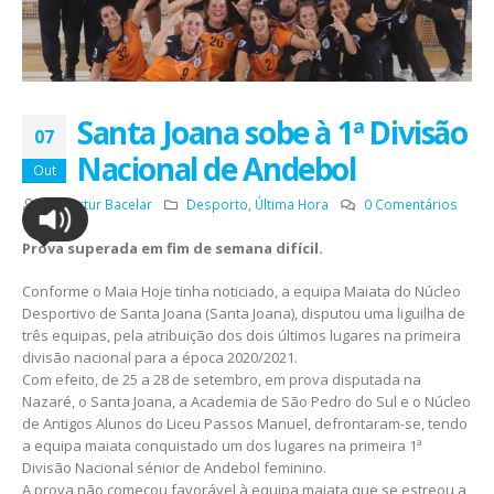
Santa Joana sobe à 1ª Divisão
07
Nacional de Andebol
Out
Por
Artur Bacelar
Desporto
,
Última Hora
0 Comentários
Prova superada em fim de semana difícil.
Conforme o Maia Hoje tinha noticiado, a equipa Maiata do Núcleo
Desportivo de Santa Joana (Santa Joana), disputou uma liguilha de
três equipas, pela atribuição dos dois últimos lugares na primeira
divisão nacional para a época 2020/2021.
Com efeito, de 25 a 28 de setembro, em prova disputada na
Nazaré, o Santa Joana, a Academia de São Pedro do Sul e o Núcleo
de Antigos Alunos do Liceu Passos Manuel, defrontaram-se, tendo
a equipa maiata conquistado um dos lugares na primeira 1ª
Divisão Nacional sénior de Andebol feminino.
A prova não começou favorável à equipa maiata que se estreou a