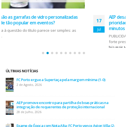
AEP desafia empresas na QSP Summit e revela
17
prioridades do tecido empresarial em dois
minutos
Jul
PUBLICIDADE O início de julho ficou marcado por uma
forte presença da...
leia mais
ÚLTIMAS NOTÍCIAS
AEP desafia empresas na QSP Summit e revela prioridades
do tecido empresarial em dois minutos
17 de Julho, 2026
O Fator Humano na Era Algorítmica: As Grandes Linhas de
Força do QSP Summit 2026
7 de Julho, 2026