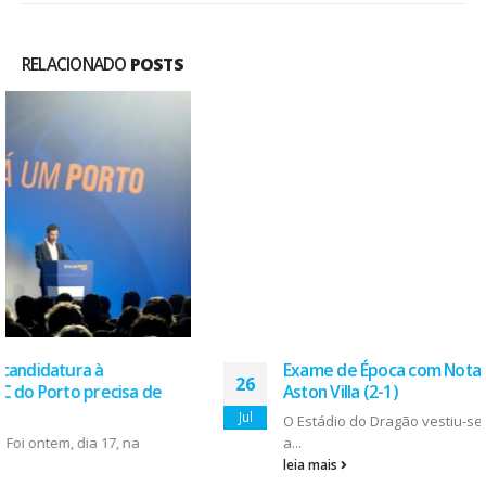
RELACIONADO
POSTS
Exame de Época com Nota Alta: FC Porto vence
26
Aston Villa (2-1)
Jul
O Estádio do Dragão vestiu-se de gala este sábado para
a...
leia mais