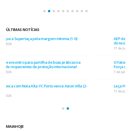
ÚLTIMAS NOTÍCIAS
AEP desafia empresas na QSP Summit e revela prioridades
do tecido empresarial em dois minutos
17 de Julho, 2026
O Fator Humano na Era Algorítmica: As Grandes Linhas de
Força do QSP Summit 2026
7 de Julho, 2026
Leça FC vence Campeonato de Portugal na final do Jamor
11 de Junho, 2026
MAIAHOJE
Informar com exactidão e independência