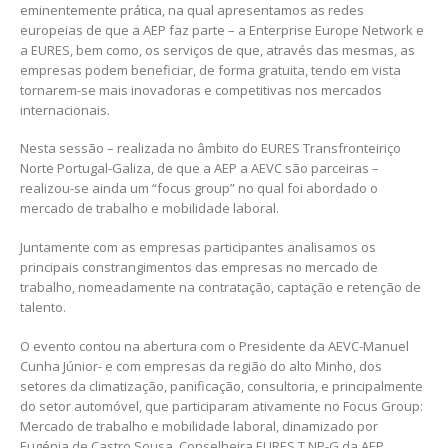
eminentemente prática, na qual apresentamos as redes
europeias de que a AEP faz parte – a Enterprise Europe Network e
a EURES, bem como, os serviços de que, através das mesmas, as
empresas podem beneficiar, de forma gratuita, tendo em vista
tornarem-se mais inovadoras e competitivas nos mercados
internacionais.
Nesta sessão – realizada no âmbito do EURES Transfronteiriço
Norte Portugal-Galiza, de que a AEP a AEVC são parceiras –
realizou-se ainda um “focus group” no qual foi abordado o
mercado de trabalho e mobilidade laboral.
Juntamente com as empresas participantes analisamos os
principais constrangimentos das empresas no mercado de
trabalho, nomeadamente na contratação, captação e retenção de
talento.
O evento contou na abertura com o Presidente da AEVC-Manuel
Cunha Júnior- e com empresas da região do alto Minho, dos
setores da climatização, panificação, consultoria, e principalmente
do setor automóvel, que participaram ativamente no Focus Group:
Mercado de trabalho e mobilidade laboral, dinamizado por
Eugénia de Castro Sousa, Conselheira EURES T NP-G da AEP.