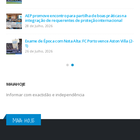
O Fator Humano na Era Algorítmica: As Grandes Linhas de
Força do QSP Summit 2026
7 de Julho, 2026
Leça FC vence Campeonato de Portugal na final do Jamor
11 de Junho, 2026
MAIAHOJE
Informar com exactidão e independência
MAIA HOJE
QUER MAIS ARTIGOS E AS NEWSLETTERS EDITORIAIS NO SEU E-MAIL?