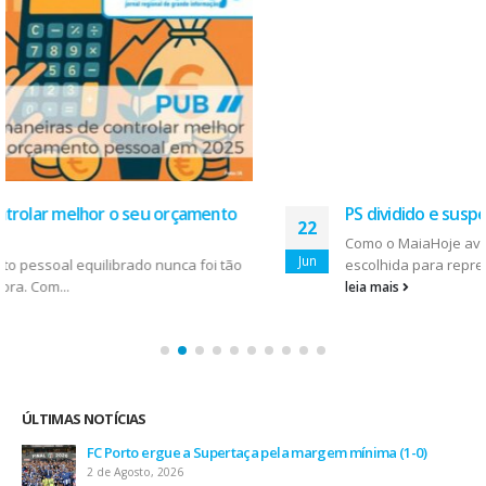
PS dividido e suspenso, pelo menos até sábado
22
Como o MaiaHoje avançou, Teresa Almadanim foi a
Jun
escolhida para representar...
leia mais
ÚLTIMAS NOTÍCIAS
AEP desafia empresas na QSP Summit e revela prioridades
do tecido empresarial em dois minutos
17 de Julho, 2026