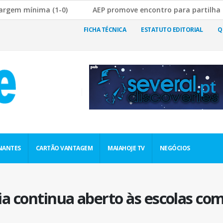
 mínima (1-0)
AEP promove encontro para partilha de boa
obre a Rutura da Cadeia de Abastecimento
JF Nogueira e 
FICHA TÉCNICA
ESTATUTO EDITORIAL
Q
NANTES
CARTÃO VANTAGEM
MAIAHOJE TV
NEGÓCIOS
 continua aberto às escolas com 