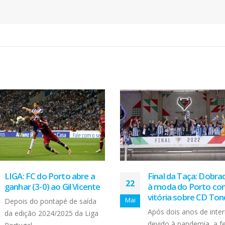
Final da Taça: Dobradinha
Doação para APPAC
03
à moda do Porto com
Maia
vitória sobre CD Tondela
Set
A iniciativa solidária do
Após dois anos de interregno
de crédito Sociedade
devido à pandemia, a festa