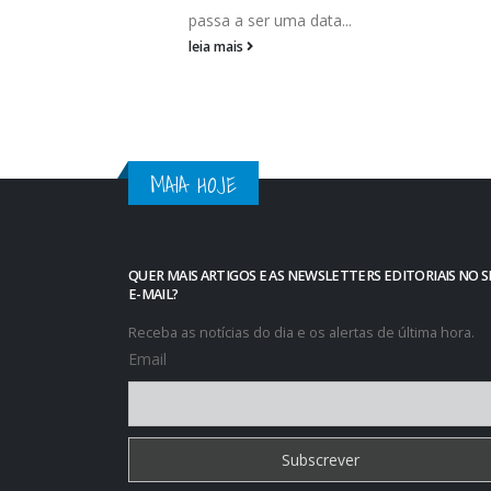
Portugal,...
ata...
leia mais
MAIA HOJE
QUER MAIS ARTIGOS E AS NEWSLETTERS EDITORIAIS NO 
E-MAIL?
Receba as notícias do dia e os alertas de última hora.
Email