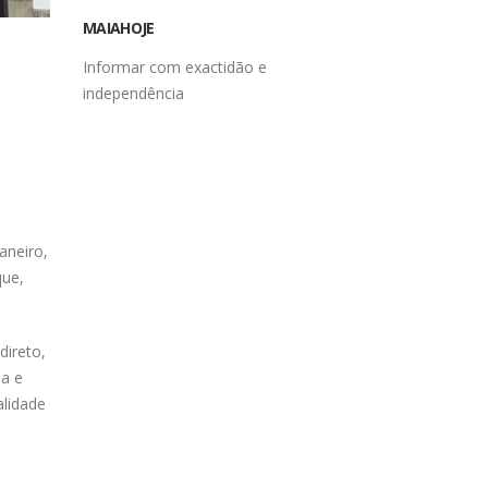
MAIAHOJE
Informar com exactidão e
independência
aneiro,
que,
direto,
ia e
alidade