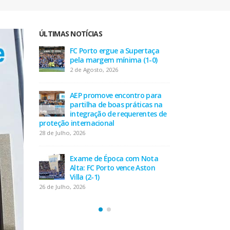
ÚLTIMAS NOTÍCIAS
taça
AEP desafia empresas na QSP
FC P
-0)
Summit e revela prioridades
pel
do tecido empresarial em dois
2 de
minutos
17 de Julho, 2026
 para
AEP
as na
part
tes de
O Fator Humano na Era
inte
Algorítmica: As Grandes
proteção inte
Linhas de Força do QSP
28 de Julho, 202
Summit 2026
7 de Julho, 2026
Nota
Exa
ton
Alta
Leça FC vence Campeonato de
Villa
Portugal na final do Jamor
26 de Julho, 202
11 de Junho, 2026