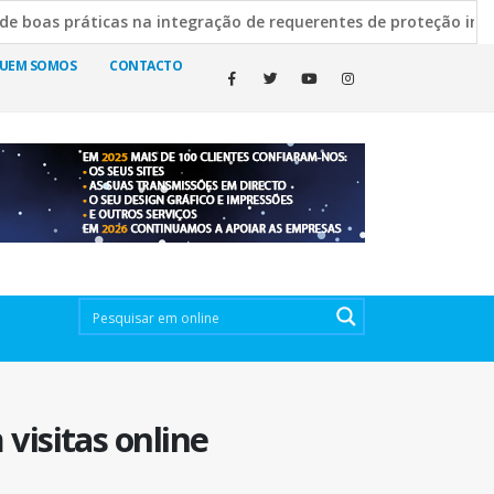
s práticas na integração de requerentes de proteção internaci
Silva Escura esclarece decisão de manter cemitérios abertos
UEM SOMOS
CONTACTO
visitas online