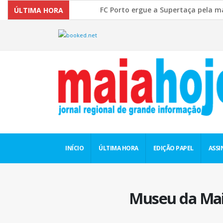
FC Porto ergue a Supertaça pela margem
ÚLTIMA HORA
Comissão Europeia quer ouvir as PME’s s
INÍCIO
ÚLTIMA HORA
EDIÇÃO PAPEL
ASSI
Museu da Maia