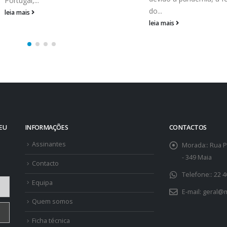
Comercial C. Santos,...
do...
leia mais
leia mais
SEU
INFORMAÇÕES
CONTACTOS
Assinantes
Morada::
Rua P
- 349 Maia
Contacto
Telefone::
22 4
Equipa
E-mail:
geral@m
Quem somos
Ficha técnica