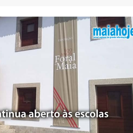
AEP desafia empresas na QSP
FC Porto ergue a Super
Summit e revela prioridades
pela margem mínima (1
do tecido empresarial em dois
2 de Agosto, 2026
os
lho, 2026
AEP promove encontro
partilha de boas prátic
O Fator Humano na Era
integração de requeren
Algorítmica: As Grandes
proteção internacional
Linhas de Força do QSP
28 de Julho, 2026
 2026
ho, 2026
Exame de Época com 
Alta: FC Porto vence As
Leça FC vence Campeonato de
Villa (2-1)
Portugal na final do Jamor
26 de Julho, 2026
11 de Junho, 2026