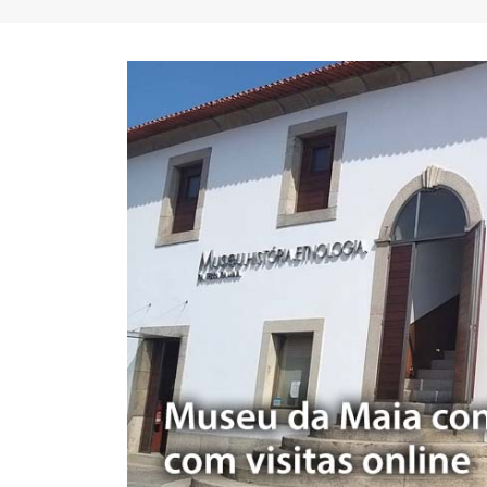
FC Porto ergue a Supertaça
pela margem mínima (1-0)
2 de Agosto, 2026
minut
17 de Ju
AEP promove encontro para
partilha de boas práticas na
integração de requerentes de
proteção internacional
28 de Julho, 2026
Summit
7 de Jul
Exame de Época com Nota
Alta: FC Porto vence Aston
Villa (2-1)
26 de Julho, 2026