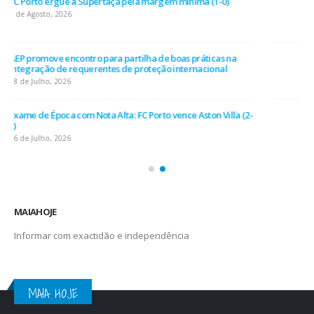
AEP desafia empresas na QSP Summit e revela prioridades
do tecido empresarial em dois minutos
17 de Julho, 2026
O Fator Humano na Era Algorítmica: As Grandes Linhas de
Força do QSP Summit 2026
7 de Julho, 2026
Leça FC vence Campeonato de Portugal na final do Jamor
11 de Junho, 2026
MAIAHOJE
Informar com exactidão e independência
MAIA HOJE