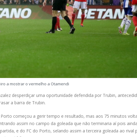
eiro a mostrar o vermelho a Otamendi
alez desperdiçar uma oportunidade defendida por Trubin, antecedi
asar a barra de Trubin.
 Porto começou a gerir tempo e resultado, mas aos 75 minutos volt
entrando assim no campo da goleada que não terminaria aí pois aind
artida, e do FC do Porto, selando assim a terceira goleada ao rival 