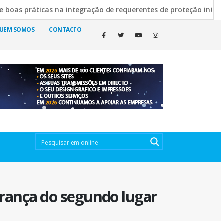
s na integração de requerentes de proteção internacional
ura esclarece decisão de manter cemitérios abertos
19 ano
UEM SOMOS
CONTACTO
perança do segundo lugar