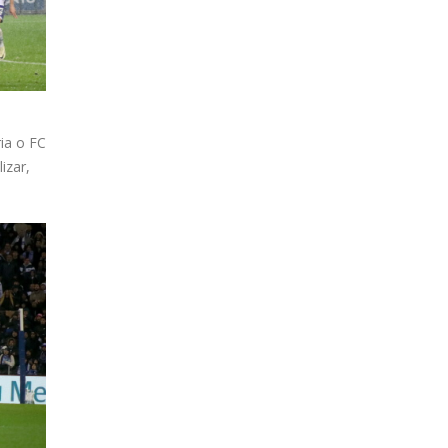
ia o FC
izar,