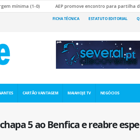
1-0)
AEP promove encontro para partilha de boas prática
utura da Cadeia de Abastecimento
JF Nogueira e Silva Esc
FICHA TÉCNICA
ESTATUTO EDITORIAL
Q
NANTES
CARTÃO VANTAGEM
MAIAHOJE TV
NEGÓCIOS
a chapa 5 ao Benfica e reabre es