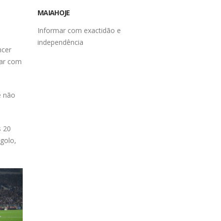
MAIAHOJE
Informar com exactidão e
ncer
independência
har com
e não
s 20
golo,