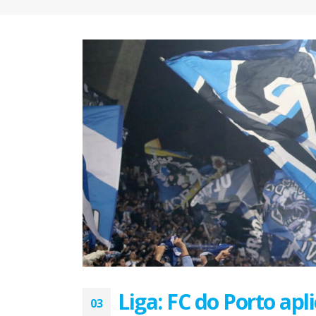
FC Porto ergue a Supertaça
pela margem mínima (1-0)
2 de Agosto, 2026
minut
17 de Ju
AEP promove encontro para
partilha de boas práticas na
integração de requerentes de
proteção internacional
28 de Julho, 2026
Summit
7 de Jul
Exame de Época com Nota
Alta: FC Porto vence Aston
Villa (2-1)
26 de Julho, 2026
Liga: FC do Porto apl
03