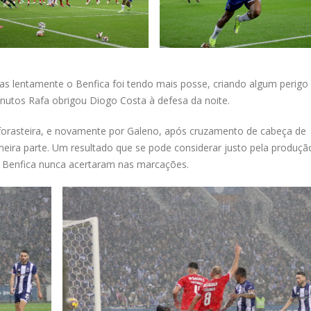
s lentamente o Benfica foi tendo mais posse, criando algum perigo
utos Rafa obrigou Diogo Costa à defesa da noite.
 forasteira, e novamente por Galeno, após cruzamento de cabeça de
meira parte. Um resultado que se pode considerar justo pela produçã
o Benfica nunca acertaram nas marcações.