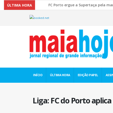
FC Porto ergue a Supertaça pela margem mínima (
ÚLTIMA HORA
Comissão Europeia quer ouvir as PME’s sobre a R
INÍCIO
ÚLTIMA HORA
EDIÇÃO PAPEL
ASSI
Liga: FC do Porto aplic