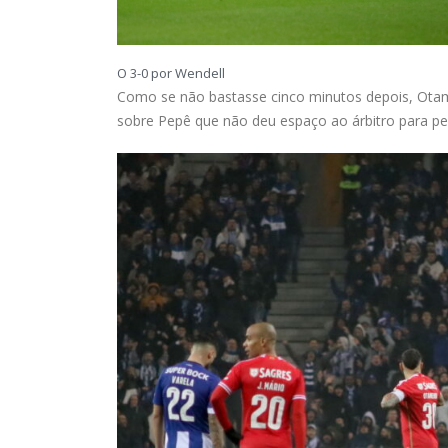
O 3-0 por Wendell
Como se não bastasse cinco minutos depois, Otame
sobre Pepê que não deu espaço ao árbitro para pe