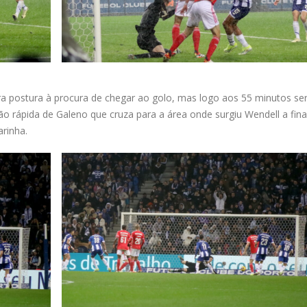
 postura à procura de chegar ao golo, mas logo aos 55 minutos ser
ão rápida de Galeno que cruza para a área onde surgiu Wendell a final
rinha.