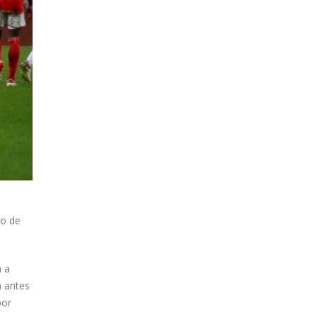
do de
a a
a antes
por