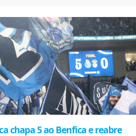
AEP desafia empresas na QSP
FC Porto ergue a Super
Summit e revela prioridades
pela margem mínima (1
do tecido empresarial em dois
2 de Agosto, 2026
os
lho, 2026
AEP promove encontro
partilha de boas prátic
O Fator Humano na Era
integração de requeren
Algorítmica: As Grandes
proteção internacional
Linhas de Força do QSP
28 de Julho, 2026
 2026
ho, 2026
Exame de Época com 
Alta: FC Porto vence As
Leça FC vence Campeonato de
Villa (2-1)
Portugal na final do Jamor
26 de Julho, 2026
11 de Junho, 2026
ica chapa 5 ao Benfica e reabre