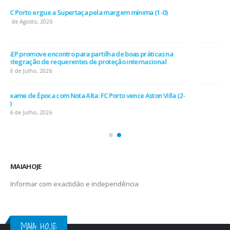
AEP desafia empresas na QSP Summit e revela prioridades
do tecido empresarial em dois minutos
17 de Julho, 2026
O Fator Humano na Era Algorítmica: As Grandes Linhas de
Força do QSP Summit 2026
7 de Julho, 2026
Leça FC vence Campeonato de Portugal na final do Jamor
11 de Junho, 2026
MAIAHOJE
Informar com exactidão e independência
MAIA HOJE