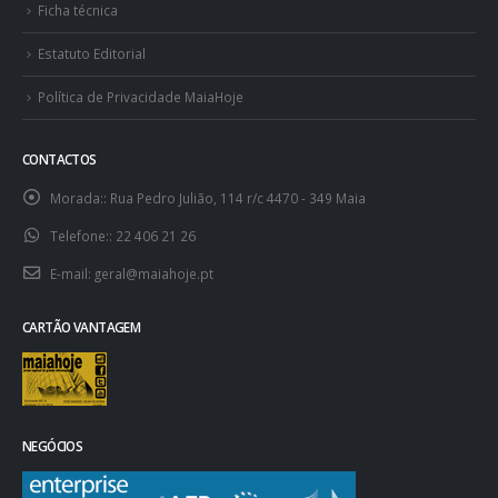
Ficha técnica
Estatuto Editorial
Política de Privacidade MaiaHoje
CONTACTOS
Morada::
Rua Pedro Julião, 114 r/c 4470 - 349 Maia
Telefone::
22 406 21 26
E-mail:
geral@maiahoje.pt
CARTÃO VANTAGEM
NEGÓCIOS