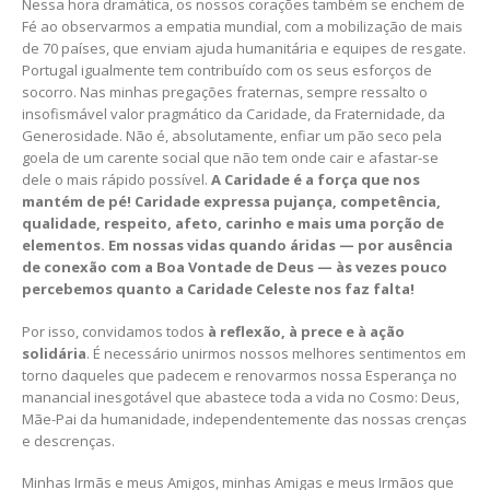
Nessa hora dramática, os nossos corações também se enchem de
Fé ao observarmos a empatia mundial, com a mobilização de mais
de 70 países, que enviam ajuda humanitária e equipes de resgate.
Portugal igualmente tem contribuído com os seus esforços de
socorro. Nas minhas pregações fraternas, sempre ressalto o
insofismável valor pragmático da Caridade, da Fraternidade, da
Generosidade. Não é, absolutamente, enfiar um pão seco pela
goela de um carente social que não tem onde cair e afastar-se
dele o mais rápido possível.
A Caridade é a força que nos
mantém de pé! Caridade expressa pujança, competência,
qualidade, respeito, afeto, carinho e mais uma porção de
elementos. Em nossas vidas quando áridas — por ausência
de conexão com a Boa Vontade de Deus — às vezes pouco
percebemos quanto a Caridade Celeste nos faz falta!
Por isso, convidamos todos
à reflexão, à prece e à ação
solidária
. É necessário unirmos nossos melhores sentimentos em
torno daqueles que padecem e renovarmos nossa Esperança no
manancial inesgotável que abastece toda a vida no Cosmo: Deus,
Mãe-Pai da humanidade, independentemente das nossas crenças
e descrenças.
Minhas Irmãs e meus Amigos, minhas Amigas e meus Irmãos que