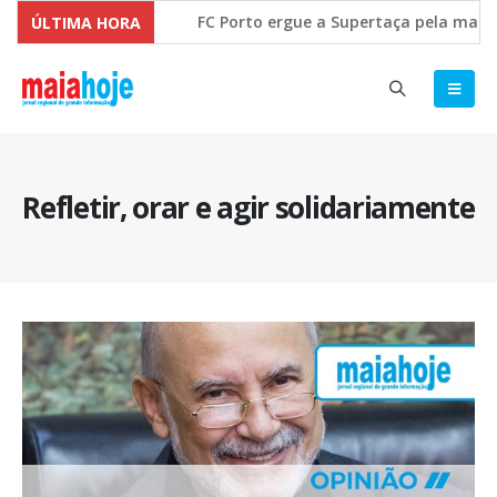
FC Porto ergue a Supertaça pela margem 
ÚLTIMA HORA
Comissão Europeia quer ouvir as PME’s s
Refletir, orar e agir solidariamente