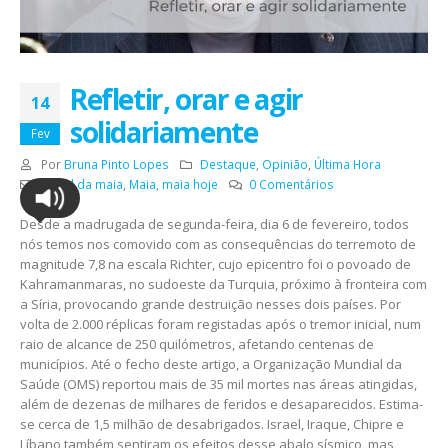
Refletir, orar e agir
14
solidariamente
Fev
Por
Bruna Pinto Lopes
Destaque
,
Opinião
,
Última Hora
jornal da maia
,
Maia
,
maia hoje
0 Comentários
Desde a madrugada de segunda-feira, dia 6 de fevereiro, todos
nós temos nos comovido com as consequências do terremoto de
magnitude 7,8 na escala Richter, cujo epicentro foi o povoado de
Kahramanmaras, no sudoeste da Turquia, próximo à fronteira com
a Síria, provocando grande destruição nesses dois países. Por
volta de 2.000 réplicas foram registadas após o tremor inicial, num
raio de alcance de 250 quilómetros, afetando centenas de
municípios. Até o fecho deste artigo, a Organização Mundial da
Saúde (OMS) reportou mais de 35 mil mortes nas áreas atingidas,
além de dezenas de milhares de feridos e desaparecidos. Estima-
se cerca de 1,5 milhão de desabrigados. Israel, Iraque, Chipre e
Líbano também sentiram os efeitos desse abalo sísmico, mas,