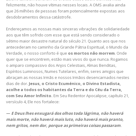
felizmente, não houve vítimas nesses locais. A OMS avalia ainda
que 26 milhões de pessoas foram potencialmente expostas aos
desdobramentos dessa catástrofe.
Endereçamos as nossas mais sinceras vibrações de solidariedade
aos que têm sofrido com esse que está sendo considerado o
sétimo maior desastre natural do século 21. Quanto aos que nos
antecederam no caminho da Grande Pátria Espiritual, o Mundo da
Verdade, o nosso conforto é que
os mortos não morrem
. Onde
quer que se encontrem, estão mais vivos do que nunca. Rogamos
o amparo compassivo dos Anjos Celestiais, Almas Benditas,
Espíritos Luminosos, Numes Tutelares, enfim, seres amigos que
abraçam as nossas Irmãs e nossos Irmãos desencarnados nestes
dias de dor.
Jesus, o Cristo Ecuménico, o Divino Estadista,
acolhe a todos os habitantes da Terra e do Céu da Terra,
com Seu Amor Infinito.
Em Seu Redentor Apocalipse, capítulo 21,
versículo 4, Ele nos fortalece:
—
E Deus lhes enxugará dos olhos toda lágrima, não haverá
mais morte, não haverá mais luto, não haverá mais pranto,
nem gritos, nem dor, porque as primeiras coisas passaram
.