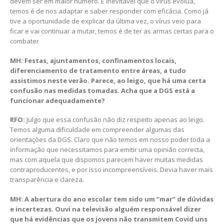
devem ser em maior número. É inevitável que o vírus evolua,
temos é de nos adaptar e saber responder com eficácia. Como já
tive a oportunidade de explicar da última vez, o vírus veio para
ficar e vai continuar a mutar, temos é de ter as armas certas para o
combater
MH: Festas, ajuntamentos, confinamentos locais,
diferenciamento de tratamento entre áreas, a tudo
assistimos neste verão. Parece, ao leigo, que há uma certa
confusão nas medidas tomadas. Acha que a DGS está a
funcionar adequadamente?
RFO:
Julgo que essa confusão não diz respeito apenas ao leigo.
Temos alguma dificuldade em compreender algumas das
orientações da DGS. Claro que não temos em nosso poder toda a
informação que necessitamos para emitir uma opinião correcta,
mas com aquela que dispomos parecem haver muitas medidas
contraproducentes, e por isso incompreensíveis. Devia haver mais
transparência e clareza.
MH: A abertura do ano escolar tem sido um “mar” de dúvidas
e incertezas. Ouvi na televisão alguém responsável dizer
que há evidências que os jovens não transmitem Covid uns