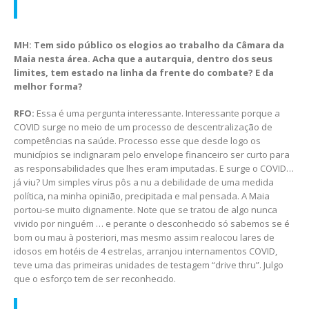
MH: Tem sido público os elogios ao trabalho da Câmara da
Maia nesta área. Acha que a autarquia, dentro dos seus
limites, tem estado na linha da frente do combate? E da
melhor forma?
RFO:
Essa é uma pergunta interessante. Interessante porque a
COVID surge no meio de um processo de descentralização de
competências na saúde. Processo esse que desde logo os
municípios se indignaram pelo envelope financeiro ser curto para
as responsabilidades que lhes eram imputadas. E surge o COVID…
já viu? Um simples vírus pôs a nu a debilidade de uma medida
política, na minha opinião, precipitada e mal pensada. A Maia
portou-se muito dignamente. Note que se tratou de algo nunca
vivido por ninguém … e perante o desconhecido só sabemos se é
bom ou mau à posteriori, mas mesmo assim realocou lares de
idosos em hotéis de 4 estrelas, arranjou internamentos COVID,
teve uma das primeiras unidades de testagem “drive thru”. Julgo
que o esforço tem de ser reconhecido.