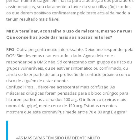
pensar numa testagem em massa para a detecção dos portadores
assintomáticos, sou claramente a favor da sua utilização, e todos
os que derem positivos confirmarem pelo teste actual de modo a
ter um resultado mais fiável.
MH: A terminar, aconselha o uso de máscara, mesmo na rua?
Que conselhos pode dar mais aos nossos leitores?
RFO:
Outra pergunta muito interessante. Deixe-me responder pela
DGS. Sim devemos usar em todo o lado. Agora deixe-me
responder pela OMS: não. Só contactando com grupos de risco ou
grupos vulneráveis, ou se estiver sintomático ou confirmado, ou
ainda se fizer parte de uma profissão de contacto próximo com o
risco de alguém de estar doente.
Confuso? Pois… deixe-me acrescentar mais confusão. As
máscaras cirúrgicas foram pensadas para o bloco cirúrgico para
filtrarem partículas acima dos 100 arg. O influenza (o vírus mais
normal da gripe), mede cerca de 120 arg. Estudos recentes
mostram que este coronavírus mede entre 70 e 80 arg! E agora?
«AS MÁSCARAS TÊM SIDO UM DEBATE MUITO