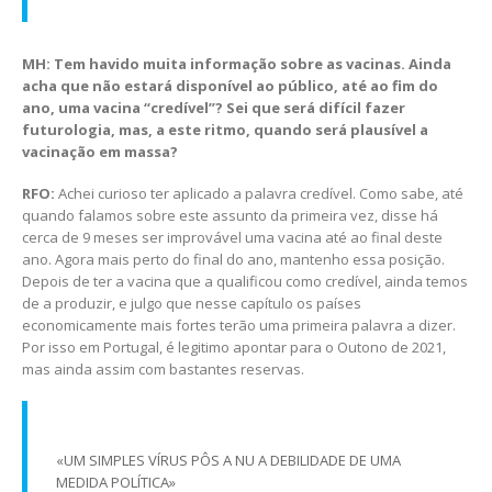
MH: Tem havido muita informação sobre as vacinas. Ainda
acha que não estará disponível ao público, até ao fim do
ano, uma vacina “credível”? Sei que será difícil fazer
futurologia, mas, a este ritmo, quando será plausível a
vacinação em massa?
RFO:
Achei curioso ter aplicado a palavra credível. Como sabe, até
quando falamos sobre este assunto da primeira vez, disse há
cerca de 9 meses ser improvável uma vacina até ao final deste
ano. Agora mais perto do final do ano, mantenho essa posição.
Depois de ter a vacina que a qualificou como credível, ainda temos
de a produzir, e julgo que nesse capítulo os países
economicamente mais fortes terão uma primeira palavra a dizer.
Por isso em Portugal, é legitimo apontar para o Outono de 2021,
mas ainda assim com bastantes reservas.
«UM SIMPLES VÍRUS PÔS A NU A DEBILIDADE DE UMA
MEDIDA POLÍTICA»