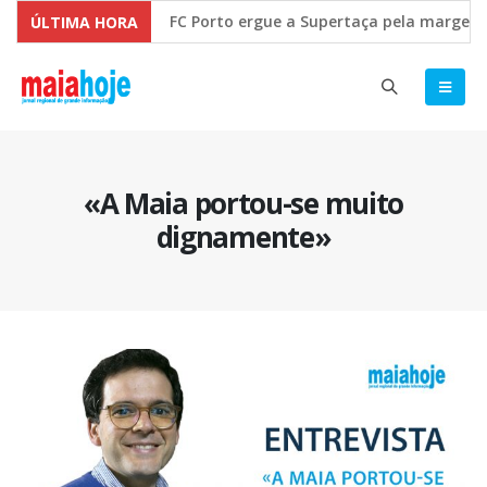
FC Porto ergue a Supertaça pela margem míni
ÚLTIMA HORA
Comissão Europeia quer ouvir as PME’s sobre 
«A Maia portou-se muito
dignamente»