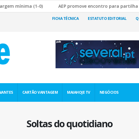
mínima (1-0)
AEP promove encontro para partilha de boas
bre a Rutura da Cadeia de Abastecimento
JF Nogueira e S
FICHA TÉCNICA
ESTATUTO EDITORIAL
Q
NANTES
CARTÃO VANTAGEM
MAIAHOJE TV
NEGÓCIOS
Soltas do quotidiano