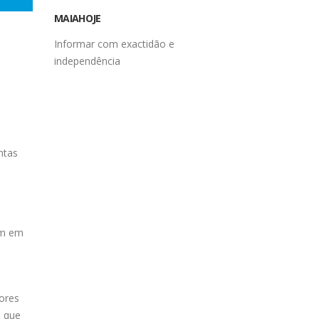
MAIAHOJE
Informar com exactidão e
independência
ntas
am em
ores
l que