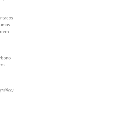
ontados
 umas
orrem
arbono
ços.
ráfico)