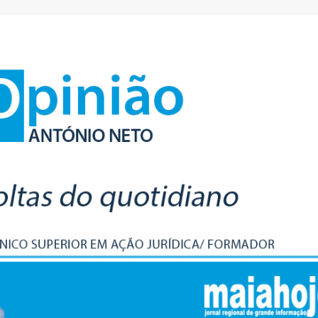
AEP desafia empresas na QSP
FC Porto ergue a Super
Summit e revela prioridades
pela margem mínima (1
do tecido empresarial em dois
2 de Agosto, 2026
os
lho, 2026
AEP promove encontro
partilha de boas prátic
O Fator Humano na Era
integração de requeren
Algorítmica: As Grandes
proteção internacional
Linhas de Força do QSP
28 de Julho, 2026
 2026
ho, 2026
Exame de Época com 
Alta: FC Porto vence As
Leça FC vence Campeonato de
Villa (2-1)
Portugal na final do Jamor
26 de Julho, 2026
11 de Junho, 2026