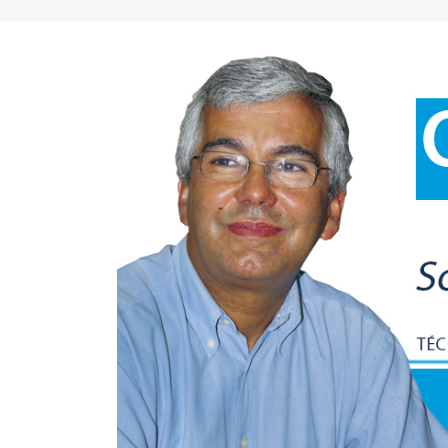
FC Porto ergue a Supertaça
pela margem mínima (1-0)
2 de Agosto, 2026
minut
17 de Ju
AEP promove encontro para
partilha de boas práticas na
integração de requerentes de
proteção internacional
28 de Julho, 2026
Summit
7 de Jul
Exame de Época com Nota
Alta: FC Porto vence Aston
Villa (2-1)
26 de Julho, 2026