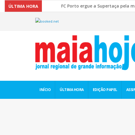
FC Porto ergue a Supertaça pela margem 
ÚLTIMA HORA
Comissão Europeia quer ouvir as PME’s so
INÍCIO
ÚLTIMA HORA
EDIÇÃO PAPEL
ASSI