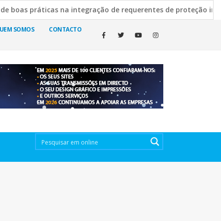
 práticas na integração de requerentes de proteção internacio
ilva Escura esclarece decisão de manter cemitérios abertos
UEM SOMOS
CONTACTO