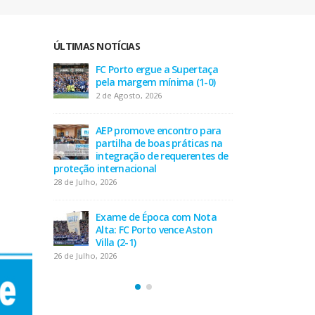
ÚLTIMAS NOTÍCIAS
taça
AEP desafia empresas na QSP
FC P
-0)
Summit e revela prioridades
pel
do tecido empresarial em dois
2 de
minutos
17 de Julho, 2026
 para
AEP
as na
part
tes de
O Fator Humano na Era
inte
Algorítmica: As Grandes
proteção inte
Linhas de Força do QSP
28 de Julho, 202
Summit 2026
7 de Julho, 2026
Nota
Exa
ton
Alta
Leça FC vence Campeonato de
Villa
Portugal na final do Jamor
26 de Julho, 202
11 de Junho, 2026