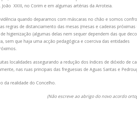
. João XXIII, no Corim e em algumas artérias da Arroteia.
 evidência quando deparamos com máscaras no chão e somos confr
as regras de distanciamento das mesas (mesas e cadeiras próximas
as de higienização (algumas delas nem sequer dependem das que dec
a, sem que haja uma acção pedagógica e coerciva das entidades
róximos.
muitas localidades assegurando a redução dos índices de dióxido de c
ente, nas ruas principais das freguesias de Aguas Santas e Pedrou
o da realidade do Concelho.
(Não escreve ao abrigo do novo acordo ortog