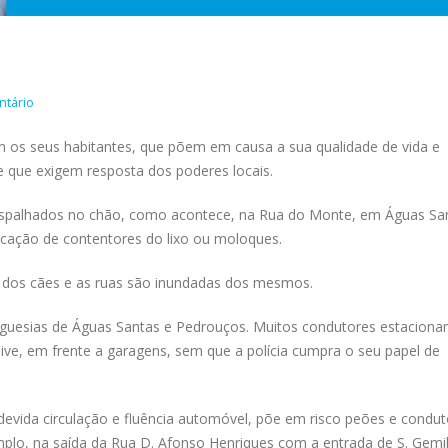
ntário
os seus habitantes, que põem em causa a sua qualidade de vida e
 e que exigem resposta dos poderes locais.
espalhados no chão, como acontece, na Rua do Monte, em Águas Sa
ocação de contentores do lixo ou moloques.
 dos cães e as ruas são inundadas dos mesmos.
eguesias de Águas Santas e Pedrouços. Muitos condutores estacion
usive, em frente a garagens, sem que a polícia cumpra o seu papel de
devida circulação e fluência automóvel, põe em risco peões e condut
plo, na saída da Rua D. Afonso Henriques com a entrada de S. Gemi