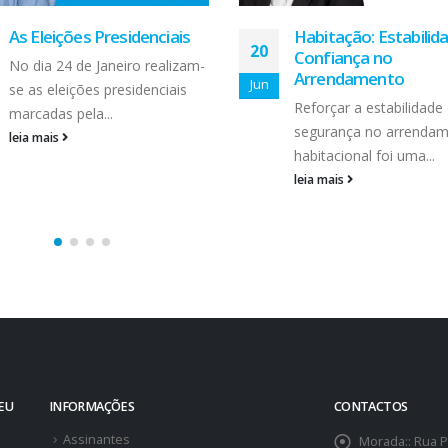
Habitação: Estabilidade e
DECO| Plástico de U
04
Confiança no
Único: Porque é tão di
Arrendamento
dizer-lhe adeus?
Ago
Reforçar a estabilidade e a
A redução do consumo
segurança no arrendamento
plásticos de utilização 
habitacional foi uma...
não deve...
leia mais
leia mais
SEU
INFORMAÇÕES
CONTACTOS
Assinantes
Morada::
Rua P
- 349 Maia