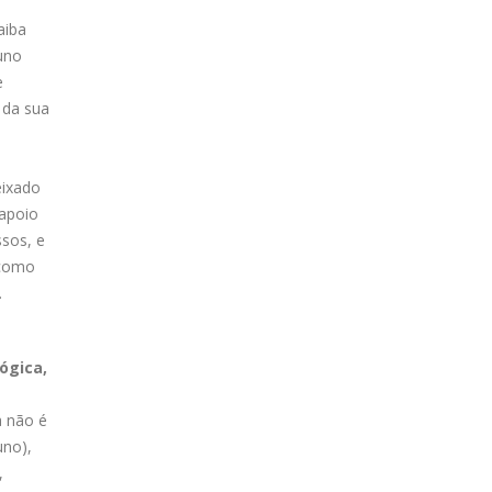
aiba
uno
e
 da sua
eixado
 apoio
ssos, e
 como
.
ógica,
a não é
uno),
,