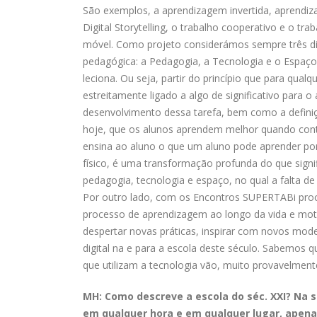
São exemplos, a aprendizagem invertida, aprendi
Digital Storytelling, o trabalho cooperativo e o 
móvel. Como projeto considerámos sempre três 
pedagógica: a Pedagogia, a Tecnologia e o Espaço
leciona. Ou seja, partir do princípio que para qua
estreitamente ligado a algo de significativo para 
desenvolvimento dessa tarefa, bem como a definiçã
hoje, que os alunos aprendem melhor quando co
ensina ao aluno o que um aluno pode aprender por
físico, é uma transformação profunda do que signif
pedagogia, tecnologia e espaço, no qual a falta de
Por outro lado, com os Encontros SUPERTABi proc
processo de aprendizagem ao longo da vida e moti
despertar novas práticas, inspirar com novos mo
digital na e para a escola deste século. Sabemos q
que utilizam a tecnologia vão, muito provavelmente,
MH: Como descreve a escola do séc. XXI? Na s
em qualquer hora e em qualquer lugar, apena