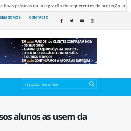
ráticas na integração de requerentes de proteção internaciona
va Escura esclarece decisão de manter cemitérios abertos
UEM SOMOS
CONTACTO
sos alunos as usem da