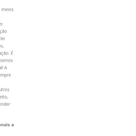
s
s meios
ei
eção
lei
s,
ação. É
sabemos
l! A
sempre
,
utros
ito,
ender
onais a