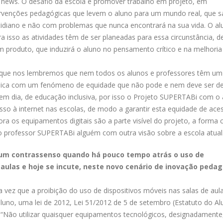
 news. O desafio da escola é promover trabalho em projeto, em
ervenções pedagógicas que levem o aluno para um mundo real, que s
idiano e não com problemas que nunca encontrará na sua vida. O al
 isso as atividades têm de ser planeadas para essa circunstância, d
 produto, que induzirá o aluno no pensamento crítico e na melhoria
l que nos lembremos que nem todos os alunos e professores têm um
 implica com um fenómeno de equidade que não pode e nem deve ser d
em dia, de educação inclusiva, por isso o Projeto SUPERTABi com o
so à internet nas escolas, de modo a garantir esta equidade de ace
ra os equipamentos digitais são a parte visível do projeto, a forma
professor SUPERTABi alguém com outra visão sobre a escola atual
e um contrassenso quando há pouco tempo atrás o uso de
 aulas e hoje se incute, neste novo cenário de inovação pedag
ez que a proibição do uso de dispositivos móveis nas salas de aul
luno, uma lei de 2012, Lei 51/2012 de 5 de setembro (Estatuto do Al
ara “Não utilizar quaisquer equipamentos tecnológicos, designadamente