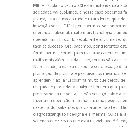
MB:
A Escola do século XXI está muito idêntica à 
sociedade vai evoluindo, e nesse caso podemos fal
justiça,… na Educação tudo é muito lento, quando d
inovação social. É fácil percebermos, se compara
diferença é abismal, muito mais tecnologia e amb
operado num bloco do século anterior, uma vez qu
taxa de sucesso. Ora, sabemos, por diferentes es
forma natural, como quem usa uma caneta ou uma 
muito mais além… ainda assim, muitas são as esc
Na realidade, a escola deixou de ser o espaço de
promoção da procura e pesquisa dos mesmos. Ser
aprender? Não, a “Escola” há muito que deixou d
ubiquidade (aprender a qualquer hora em qualquer
procuramos a resposta, se não sei algo sobre a c
fazer uma operação matemática, uma pesquisa em q
deste modo, sabemos que os alunos não têm difi
diagnosticar quão fidedigna é a mesma. Ou seja, a 
sabendo que 95% do que está na web não é fidedigno