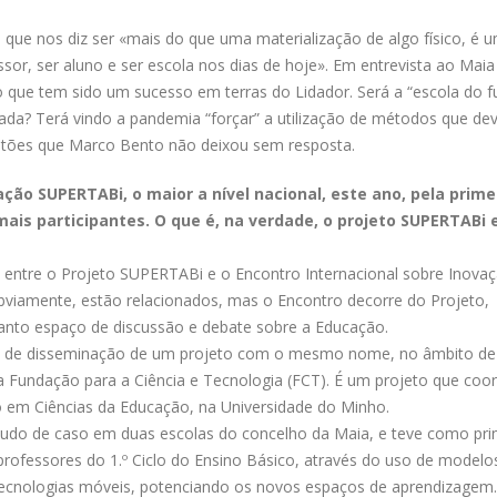
que nos diz ser «mais do que uma materialização de algo físico, é 
sor, ser aluno e ser escola nos dias de hoje». Em entrevista ao Maia
o que tem sido um sucesso em terras do Lidador. Será a “escola do f
sada? Terá vindo a pandemia “forçar” a utilização de métodos que de
stões que Marco Bento não deixou sem resposta.
ção SUPERTABi, o maior a nível nacional, este ano, pela prime
ais participantes. O que é, na verdade, o projeto SUPERTABi 
as entre o Projeto SUPERTABi e o Encontro Internacional sobre Inova
bviamente, estão relacionados, mas o Encontro decorre do Projeto,
nto espaço de discussão e debate sobre a Educação.
 de disseminação de um projeto com o mesmo nome, no âmbito d
a Fundação para a Ciência e Tecnologia (FCT). É um projeto que coo
 em Ciências da Educação, na Universidade do Minho.
do de caso em duas escolas do concelho da Maia, e teve como prin
professores do 1.º Ciclo do Ensino Básico, através do uso de modelo
ecnologias móveis, potenciando os novos espaços de aprendizagem.