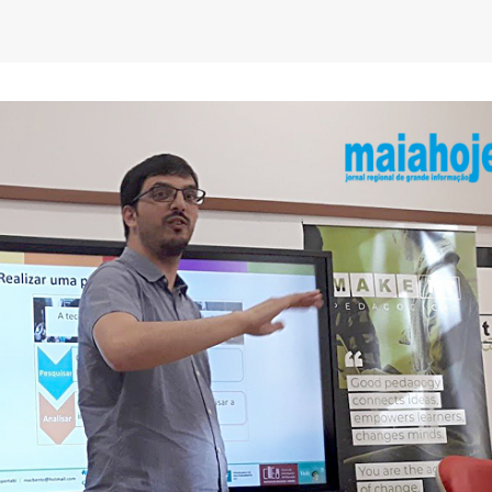
AEP desafia empresas na QSP
FC Porto ergue a Super
Summit e revela prioridades
pela margem mínima (1
do tecido empresarial em dois
2 de Agosto, 2026
os
lho, 2026
AEP promove encontro
partilha de boas prátic
O Fator Humano na Era
integração de requeren
Algorítmica: As Grandes
proteção internacional
Linhas de Força do QSP
28 de Julho, 2026
 2026
ho, 2026
Exame de Época com 
Alta: FC Porto vence As
Leça FC vence Campeonato de
Villa (2-1)
Portugal na final do Jamor
26 de Julho, 2026
11 de Junho, 2026