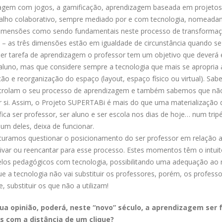
zagem com jogos, a gamificação, aprendizagem baseada em projetos
trabalho colaborativo, sempre mediado por e com tecnologia, nomeada
dimensões como sendo fundamentais neste processo de transforma
 – as três dimensões estão em igualdade de circunstância quando se
lquer tarefa de aprendizagem o professor tem um objetivo que deverá 
o aluno, mas que considere sempre a tecnologia que mais se apropria
o e reorganização do espaço (layout, espaço físico ou virtual). Sa
ntrolam o seu processo de aprendizagem e também sabemos que nã
 si. Assim, o Projeto SUPERTABi é mais do que uma materialização 
ica ser professor, ser aluno e ser escola nos dias de hoje… num trip
 um deles, deixa de funcionar.
uramos questionar o posicionamento do ser professor em relação 
var ou reencantar para esse processo. Estes momentos têm o intuit
delos pedagógicos com tecnologia, possibilitando uma adequação a
ue a tecnologia não vai substituir os professores, porém, os profess
 substituir os que não a utilizam!
ua opinião, poderá, neste “novo” século, a aprendizagem ser 
s com a distância de um clique?