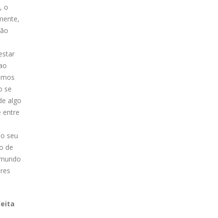
, o
mente,
ção
estar
 ao
bemos
o se
de algo
é entre
ao seu
o de
o mundo
ores
feita