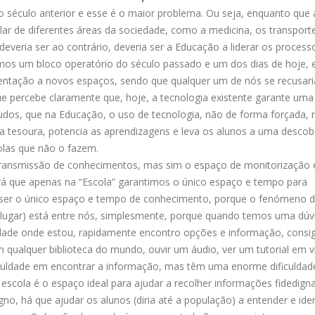
do século anterior e esse é o maior problema. Ou seja, enquanto que 
ar de diferentes áreas da sociedade, como a medicina, os transporte
everia ser ao contrário, deveria ser a Educação a liderar os process
rmos um bloco operatório do século passado e um dos dias de hoje, 
ientação a novos espaços, sendo que qualquer um de nós se recusari
e percebe claramente que, hoje, a tecnologia existente garante uma
tudos, que na Educação, o uso de tecnologia, não de forma forçada,
tesoura, potencia as aprendizagens e leva os alunos a uma descob
olas que não o fazem.
 transmissão de conhecimentos, mas sim o espaço de monitorização 
á que apenas na “Escola” garantimos o único espaço e tempo para
e ser o único espaço e tempo de conhecimento, porque o fenómeno 
 lugar) está entre nós, simplesmente, porque quando temos uma dúv
idade onde estou, rapidamente encontro opções e informação, consi
ualquer biblioteca do mundo, ouvir um áudio, ver um tutorial em v
culdade em encontrar a informação, mas têm uma enorme dificulda
escola é o espaço ideal para ajudar a recolher informações fidedigna
, há que ajudar os alunos (diria até a população) a entender e iden