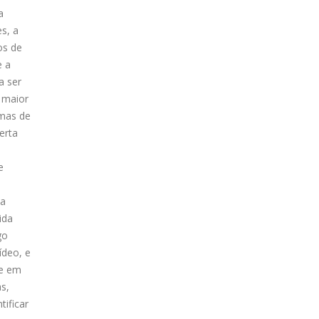
a
s, a
os de
e a
a ser
 maior
 mas de
erta
e
da
ida
go
ídeo, e
de em
s,
tificar