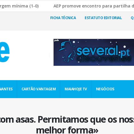
nima (1-0)
AEP promove encontro para partilha de boas p
re a Rutura da Cadeia de Abastecimento
JF Nogueira e Sil
FICHA TÉCNICA
ESTATUTO EDITORIAL
Q
NANTES
CARTÃO VANTAGEM
MAIAHOJE TV
NEGÓCIOS
com asas. Permitamos que os nos
melhor forma»