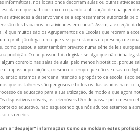
s informáticas, nos locais onde decorram aulas ou outras atividade
 escola em que participe, exceto quando a utilização de qualquer do
m as atividades a desenvolver e seja expressamente autorizada pelo
rvisão dos trabalhos ou atividades em curso”. Assim, a exceção da l
legal, é que muitos são os Agrupamentos de Escolas que retiram a exc
uma proibição ilegal, uma que vez que estamos na presença de uma 
 lei, como passou a estar também previsto numa série de leis europeia
 proibição. O que passou foi a legislar-se algo que não tinha legisl
algum controlo nas salas de aula, pelo menos hipotético, porque 
 ultrapassar proibições, mesmo no tempo que não se usava o digita
do, então estamos a perder a intenção e propósito da escola. Faço 
os que os talheres são perigosos e todos os dias usados na escola
ocesso de educação para a sua utilização, de modo a que agora no
s dispositivos móveis, os telemóveis têm de passar pelo mesmo efe
 contexto educativo, não esquecendo que nós adultos estamos a apr
so os receios.
tam a “despejar” informação? Como se moldam estes profissi