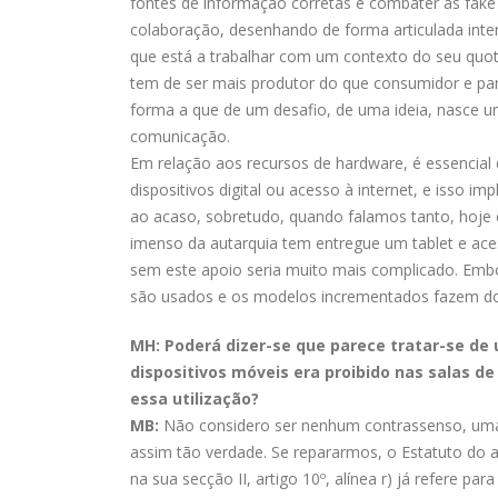
fontes de informação corretas e combater as fake
colaboração, desenhando de forma articulada int
que está a trabalhar com um contexto do seu quot
tem de ser mais produtor do que consumidor e para
forma a que de um desafio, de uma ideia, nasce um
comunicação.
Em relação aos recursos de hardware, é essencia
dispositivos digital ou acesso à internet, e isso
ao acaso, sobretudo, quando falamos tanto, hoje 
imenso da autarquia tem entregue um tablet e aces
sem este apoio seria muito mais complicado. Embo
são usados e os modelos incrementados fazem do 
MH: Poderá dizer-se que parece tratar-se d
dispositivos móveis era proibido nas salas de
essa utilização?
MB:
Não considero ser nenhum contrassenso, uma v
assim tão verdade. Se repararmos, o Estatuto do a
na sua secção II, artigo 10º, alínea r) já refere p