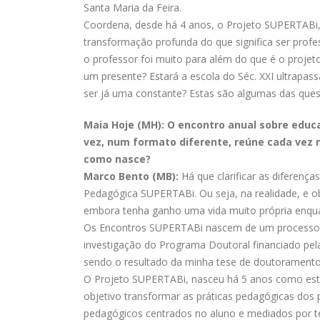
Santa Maria da Feira.
Coordena, desde há 4 anos, o Projeto SUPERTABi, 
transformação profunda do que significa ser profes
o professor foi muito para além do que é o projet
um presente? Estará a escola do Séc. XXI ultrapas
ser já uma constante? Estas são algumas das que
Maia Hoje (MH): O encontro anual sobre educa
vez, num formato diferente, reúne cada vez m
como nasce?
Marco Bento (MB):
Há que clarificar as diferenç
Pedagógica SUPERTABi. Ou seja, na realidade, e o
embora tenha ganho uma vida muito própria enqua
Os Encontros SUPERTABi nascem de um processo
investigação do Programa Doutoral financiado pel
sendo o resultado da minha tese de doutoramento
O Projeto SUPERTABi, nasceu há 5 anos como estu
objetivo transformar as práticas pedagógicas dos 
pedagógicos centrados no aluno e mediados por t