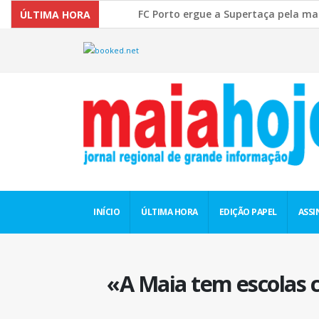
FC Porto ergue a Supertaça pela margem mí
ÚLTIMA HORA
Comissão Europeia quer ouvir as PME’s sob
INÍCIO
ÚLTIMA HORA
EDIÇÃO PAPEL
ASSI
«A Maia tem escolas 