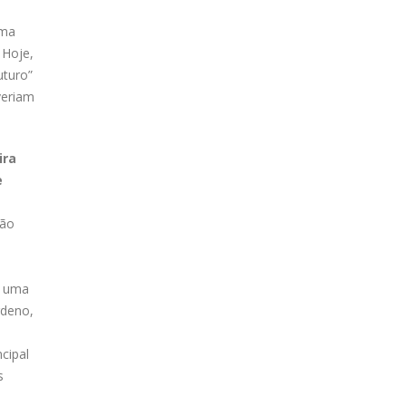
uma
 Hoje,
uturo”
veriam
ira
e
ção
e uma
rdeno,
cipal
s