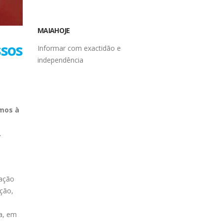
MAIAHOJE
ssos
Informar com exactidão e
independência
emos à
m
.
gação
ção,
a, em