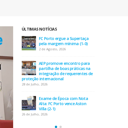
ÚLTIMAS NOTÍCIAS
taça
AEP desafia empresas na QSP
FC P
-0)
Summit e revela prioridades
pel
do tecido empresarial em dois
2 de
minutos
17 de Julho, 2026
 para
AEP
as na
part
tes de
O Fator Humano na Era
inte
Algorítmica: As Grandes
proteção inte
Linhas de Força do QSP
28 de Julho, 202
Summit 2026
7 de Julho, 2026
Nota
Exa
ton
Alta
Leça FC vence Campeonato de
Villa
Portugal na final do Jamor
26 de Julho, 202
11 de Junho, 2026