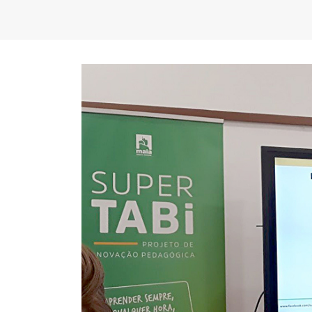
FC Porto ergue a Supertaça
pela margem mínima (1-0)
2 de Agosto, 2026
minut
17 de Ju
AEP promove encontro para
partilha de boas práticas na
integração de requerentes de
proteção internacional
28 de Julho, 2026
Summit
7 de Jul
Exame de Época com Nota
Alta: FC Porto vence Aston
Villa (2-1)
26 de Julho, 2026