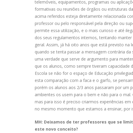
telemóveis, equipamentos, programas ou aplicaçõe
formativas ou reuniões de órgãos ou estruturas da
acima referidos esteja diretamente relacionada co
professor ou pelo responsável pela direção ou supe
permite essa utilização, e o mais curioso e até i
dos seus regulamentos internos, tentando manter 
geral. Assim, já há oito anos que está previsto na
quando se tenta passar a mensagem contrária da sua
uma verdade que serve de argumento para manter 
que os alunos, como sempre tiveram capacidade de
Escola se não for o espaço de Educação privilegia
esta comparação com a faca e o garfo, se pensarm
porém os alunos aos 2/3 anos passaram por um pr
ambientes os usem para o bem e não para o mal. O
mas para isso é preciso criarmos experiências em
no mesmo momento que estamos a ensinar, por is
MH: Deixamos de ter professores que se limi
este novo conceito?