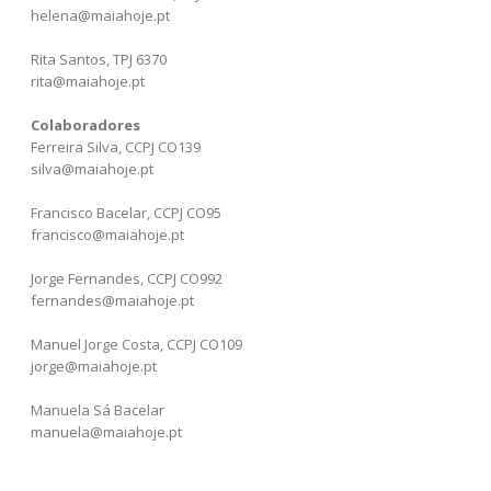
helena@maiahoje.pt
Rita Santos, TPJ 6370
rita@maiahoje.pt
Colaboradores
Ferreira Silva, CCPJ CO139
silva@maiahoje.pt
Francisco Bacelar, CCPJ CO95
francisco@maiahoje.pt
Jorge Fernandes, CCPJ CO992
fernandes@maiahoje.pt
Manuel Jorge Costa, CCPJ CO109
jorge@maiahoje.pt
Manuela Sá Bacelar
manuela@maiahoje.pt