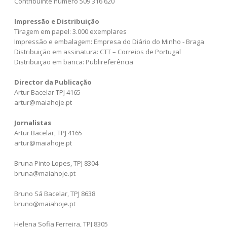
Contribuinte número 509 316 620
Impressão e Distribuição
Tiragem em papel: 3.000 exemplares
Impressão e embalagem: Empresa do Diário do Minho - Braga
Distribuição em assinatura: CTT – Correios de Portugal
Distribuição em banca: Publireferência
Director da Publicação
Artur Bacelar TPJ 4165
artur@maiahoje.pt
Jornalistas
Artur Bacelar, TPJ 4165
artur@maiahoje.pt
Bruna Pinto Lopes, TPJ 8304
bruna@maiahoje.pt
Bruno Sá Bacelar, TPJ 8638
bruno@maiahoje.pt
Helena Sofia Ferreira, TPJ 8305