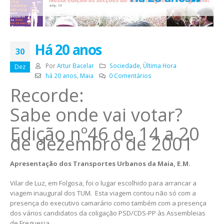
Há 20 anos
30
Por
Artur Bacelar
Sociedade
,
Última Hora
Dez
há 20 anos
,
Maia
0 Comentários
Recorde:
Sabe onde vai votar?
Edição nº46 de 14 a 20
de dezembro de 2001
Apresentação dos Transportes Urbanos da Maia, E.M.
Vilar de Luz, em Folgosa, foi o lugar escolhido para arrancar a
viagem inaugural dos TUM. Esta viagem contou não só com a
presença do executivo camarário como também com a presença
dos vários candidatos da coligação PSD/CDS-PP às Assembleias
de Freguesia.