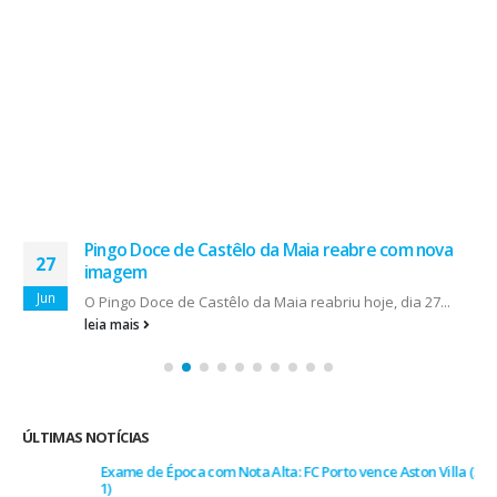
Pingo Doce de Castêlo da Maia reabre com nova
27
imagem
Jun
O Pingo Doce de Castêlo da Maia reabriu hoje, dia 27...
leia mais
ÚLTIMAS NOTÍCIAS
Exame de Época com Nota Alta: FC Porto vence Aston Villa (2-
1)