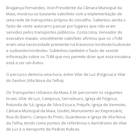
Bragança Fernandes, Vice-Presidente da Câmara Municipal da
Maia, mostrou-se bastante satisfeito com a implementação de
uma rede de transportes própria do concelho. Salientou ainda o
facto de «este autocarro passar por lugares que não eram
servidos pelos transportes públicos». Costa Lima, Vereador do
executivo maiato, visivelmente satisfeito afirmou que os «TUM
eram uma necessidade premente na travessia nordeste/sudoeste
e sudoeste/nordeste». Sublinhou também o facto de «existir
informação sobre os TUM que nos permite dizer que esta iniciativa
está a ser um êxito».
O percurso demora uma hora, entre Vilar de Luz (Folgosa) e Vilar
do Senhor (Vila Nova da Telha).
Os Transportes Urbanos da Maia, E.M. percorrem os seguintes
locais: Vilar de Luz, Camposa, Serradouro, Igreja de Folgosa,
Rotunda de Sá, Igreja de Silva Escura, Frejufe, Igreja de Vermoim,
Câmara Municipal da Maia, Godim, Monumento ao Empresário,
Rua do Bairro, Campa do Preto, Guardeiras e Igreja de Vila Nova
da Telha, tendo como pontos de referência o Aeródromo de Vilar
de Luz e o Aeroporto de Pedras Rubras.