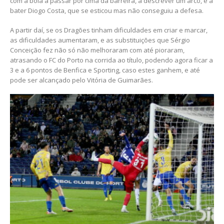
com a bola a passar por cima da barreira, a descrever um arco, e a
bater Diogo Costa, que se esticou mas não conseguiu a defesa.
A partir daí, se os Dragões tinham dificuldades em criar e marcar,
as dificuldades aumentaram, e as substituições que Sérgio
Conceição fez não só não melhoraram com até pioraram,
atrasando o FC do Porto na corrida ao título, podendo agora ficar a
3 e a 6 pontos de Benfica e Sporting, caso estes ganhem, e até
pode ser alcançado pelo Vitória de Guimarães.