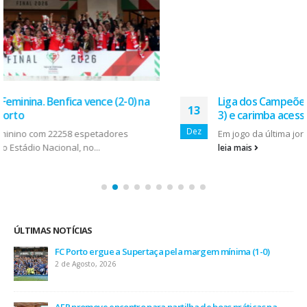
Liga dos Campeões: FC do Porto vence Shahktar (5-
13
3) e carimba acesso aos oitavos
Dez
Em jogo da última jornada da fase de grupos da Liga...
leia mais
ÚLTIMAS NOTÍCIAS
AEP desafia empresas na QSP Summit e revela prioridades
do tecido empresarial em dois minutos
17 de Julho, 2026
O Fator Humano na Era Algorítmica: As Grandes Linhas de
Força do QSP Summit 2026