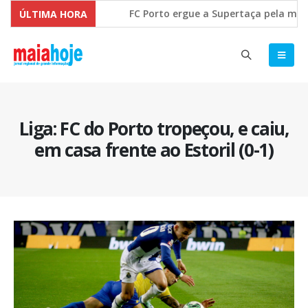
FC Porto ergue a Supertaça pela margem
ÚLTIMA HORA
Comissão Europeia quer ouvir as PME’s 
Liga: FC do Porto tropeçou, e caiu,
em casa frente ao Estoril (0-1)