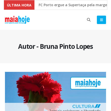
FC Porto ergue a Supertaça pela margem mínim
ÚLTIMA HORA
Comissão Europeia quer ouvir as PME’s sobre a
Autor - Bruna Pinto Lopes