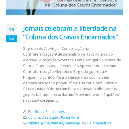
Jornais celebram a liberdade na
25
“Coluna dos Cravos Encarnados”
Abr
Segredo do Alentejo –Conspiração na
Confraternização 9 de setembro de 1973 –Viana do
Alentejo, Alcaçovas Aconteceu em Portugal.No Monte do
Sobral.Clandestina a Revolução.Apresentou-se como
Confraternização.Alentejo o Segredo guardou.A
Ninguém o contou.Para o inimigo não ouvir.E sem
demora prender o porvir.Oficiais se reuniram.Sobre o
futuro lusitano decidiram.Para o passado olharam.Os
golpes falhados recordaram.“Movimento dos Capitães”
nasceu.A coragem...
Por
Bruna Pinto Lopes
Cultura
,
Destaque
,
Última Hora
cultura
,
jornaldamaia
,
maiahoje
0 Comentários