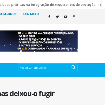
icas na integração de requerentes de proteção internacional
Escura esclarece decisão de manter cemitérios abertos
19 
UEM SOMOS
CONTACTO
as deixou-o fugir