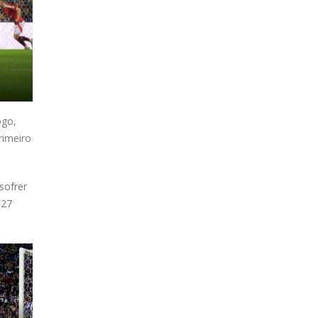
ogo,
rimeiro
sofrer
 27