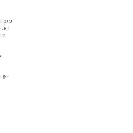
ou para
pelos
m 2
do
lugar
5
.