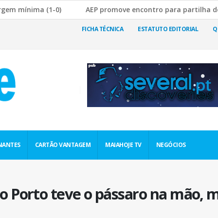
a (1-0)
AEP promove encontro para partilha de boas prát
a Rutura da Cadeia de Abastecimento
JF Nogueira e Silva 
FICHA TÉCNICA
ESTATUTO EDITORIAL
Q
NANTES
CARTÃO VANTAGEM
MAIAHOJE TV
NEGÓCIOS
do Porto teve o pássaro na mão, m