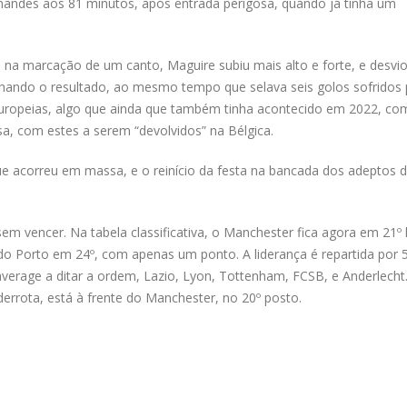
nandes aos 81 minutos, após entrada perigosa, quando já tinha um
 na marcação de um canto, Maguire subiu mais alto e forte, e desvi
hando o resultado, ao mesmo tempo que selava seis golos sofridos 
uropeias, algo que ainda que também tinha acontecido em 2022, co
sa, com estes a serem “devolvidos” na Bélgica.
ue acorreu em massa, e o reinício da festa na bancada dos adeptos 
 vencer. Na tabela classificativa, o Manchester fica agora em 21º 
do Porto em 24º, com apenas um ponto. A liderança é repartida por 
verage a ditar a ordem, Lazio, Lyon, Tottenham, FCSB, e Anderlecht
rrota, está à frente do Manchester, no 20º posto.