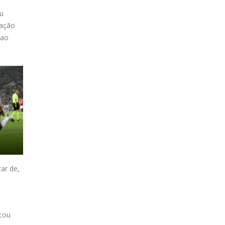
u
cação
 ao
ar de,
cou