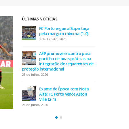
ÚLTIMAS NOTÍCIAS
taça
AEP desafia empresas na QSP
FC P
-0)
Summit e revela prioridades
pel
do tecido empresarial em dois
2 de
minutos
17 de Julho, 2026
 para
AEP
as na
part
tes de
O Fator Humano na Era
inte
Algorítmica: As Grandes
proteção inte
Linhas de Força do QSP
28 de Julho, 202
Summit 2026
7 de Julho, 2026
Nota
Exa
ton
Alta
Leça FC vence Campeonato de
Villa
Portugal na final do Jamor
26 de Julho, 202
11 de Junho, 2026