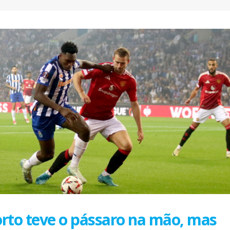
AEP desafia empresas na QSP
FC Porto ergue a Super
Summit e revela prioridades
pela margem mínima (1
do tecido empresarial em dois
2 de Agosto, 2026
os
lho, 2026
AEP promove encontro
partilha de boas prátic
O Fator Humano na Era
integração de requeren
Algorítmica: As Grandes
proteção internacional
Linhas de Força do QSP
28 de Julho, 2026
 2026
ho, 2026
Exame de Época com 
Alta: FC Porto vence As
Leça FC vence Campeonato de
Villa (2-1)
Portugal na final do Jamor
26 de Julho, 2026
11 de Junho, 2026
orto teve o pássaro na mão, mas