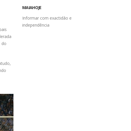
MAIAHOJE
Informar com exactidão e
pais
independência
derada
C do
ntudo,
ando