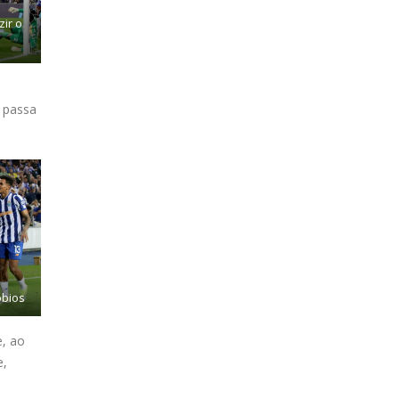
ir o
 passa
obios
e, ao
e,