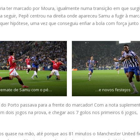
ia ter marcado por Moura, igualmente numa transição em que surgi
a seguir, Pepê centrou na direita onde apareceu Samu a fugir à mar
quer hipótese, uma vez que conseguiu enfiar a bola com força junto
remate de Samu com o pé…
…e novos festejos
 do Porto passava para a frente do marcador! Com a nota suplement
em dois jogos na prova, e chegar aos 7 golos nos primeiros 6 jogos,
s quase na mão, até porque aos 81 minutos o Manchester United fi