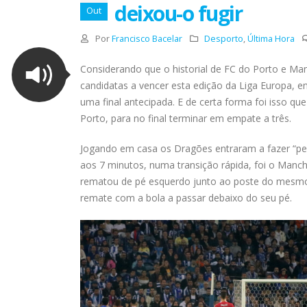
deixou-o fugir
Out
Por
Francisco Bacelar
Desporto
,
Última Hora
Considerando que o historial de FC do Porto e Man
candidatas a vencer esta edição da Liga Europa, e
uma final antecipada. E de certa forma foi isso q
Porto, para no final terminar em empate a três.
Jogando em casa os Dragões entraram a fazer “peit
aos 7 minutos, numa transição rápida, foi o Manche
rematou de pé esquerdo junto ao poste do mesmo 
remate com a bola a passar debaixo do seu pé.