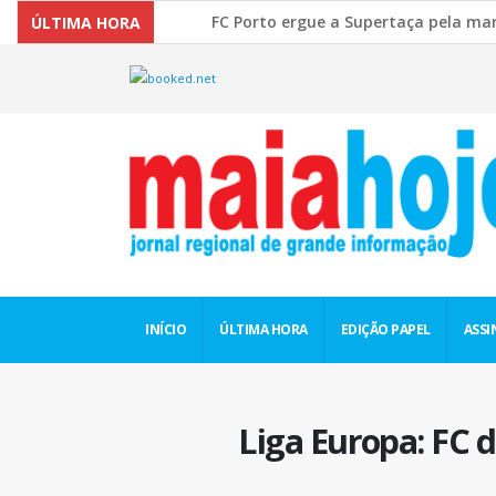
FC Porto ergue a Supertaça pela margem mínim
ÚLTIMA HORA
Comissão Europeia quer ouvir as PME’s sobre 
INÍCIO
ÚLTIMA HORA
EDIÇÃO PAPEL
ASSI
Liga Europa: FC 