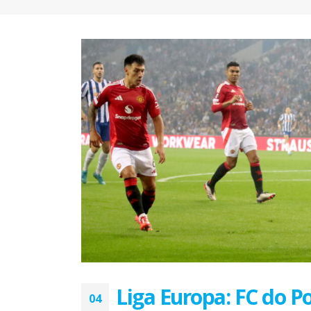
FC Porto ergue a Supertaça
pela margem mínima (1-0)
2 de Agosto, 2026
minut
17 de Ju
AEP promove encontro para
partilha de boas práticas na
integração de requerentes de
proteção internacional
28 de Julho, 2026
Summit
7 de Jul
Exame de Época com Nota
Alta: FC Porto vence Aston
Villa (2-1)
26 de Julho, 2026
Liga Europa: FC do P
04