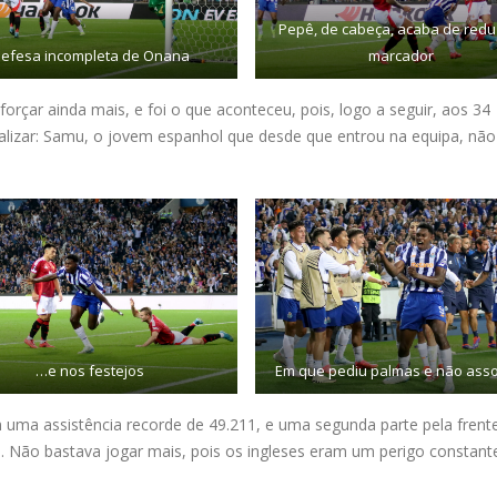
Pepê, de cabeça, acaba de reduz
efesa incompleta de Onana
marcador
forçar ainda mais, e foi o que aconteceu, pois, logo a seguir, aos 34
lizar: Samu, o jovem espanhol que desde que entrou na equipa, não
…e nos festejos
Em que pediu palmas e não ass
 uma assistência recorde de 49.211, e uma segunda parte pela frent
 Não bastava jogar mais, pois os ingleses eram um perigo constant