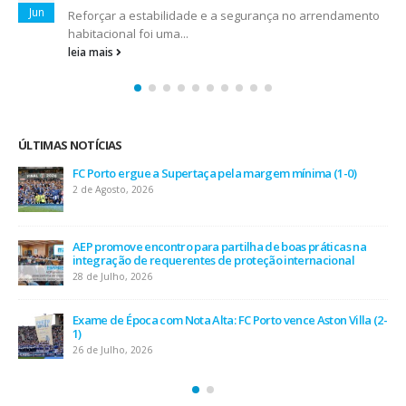
Mar
AEP- Associação Empresarial de Portugal, Câmara de
Comércio e Indústria, acolheu...
leia mais
ÚLTIMAS NOTÍCIAS
AEP desafia empresas na QSP Summit e revela prioridades
do tecido empresarial em dois minutos
17 de Julho, 2026
O Fator Humano na Era Algorítmica: As Grandes Linhas de
Força do QSP Summit 2026
7 de Julho, 2026
Leça FC vence Campeonato de Portugal na final do Jamor
11 de Junho, 2026