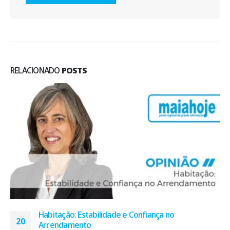
RELACIONADO
POSTS
Cross Border Forum| “O papel das regiões
08
transfronteiriças na promoção de emprego”