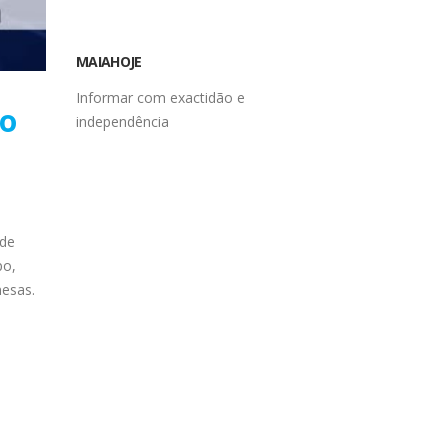
MAIAHOJE
ão
Informar com exactidão e
independência
 de
po,
nesas.