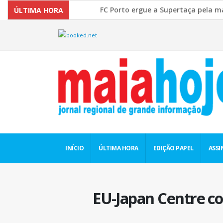
FC Porto ergue a Supertaça pela margem 
ÚLTIMA HORA
Comissão Europeia quer ouvir as PME’s so
INÍCIO
ÚLTIMA HORA
EDIÇÃO PAPEL
ASSI
EU-Japan Centre co