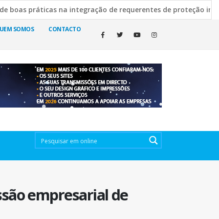
 práticas na integração de requerentes de proteção internacion
ilva Escura esclarece decisão de manter cemitérios abertos
UEM SOMOS
CONTACTO
ssão empresarial de