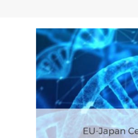
FC Porto ergue a Supertaça
pela margem mínima (1-0)
2 de Agosto, 2026
minut
17 de Ju
AEP promove encontro para
partilha de boas práticas na
integração de requerentes de
proteção internacional
28 de Julho, 2026
Summit
7 de Jul
Exame de Época com Nota
Alta: FC Porto vence Aston
Villa (2-1)
26 de Julho, 2026