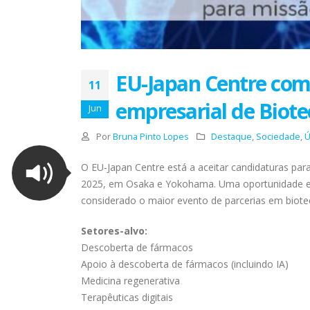
EU-Japan Centre com
11
empresarial de Biote
Jun
Por
Bruna Pinto Lopes
Destaque
,
Sociedade
,
Ú
O EU-Japan Centre está a aceitar candidaturas par
2025, em Osaka e Yokohama. Uma oportunidade exc
considerado o maior evento de parcerias em biot
Setores-alvo:
Descoberta de fármacos
Apoio à descoberta de fármacos (incluindo IA)
Medicina regenerativa
Terapêuticas digitais