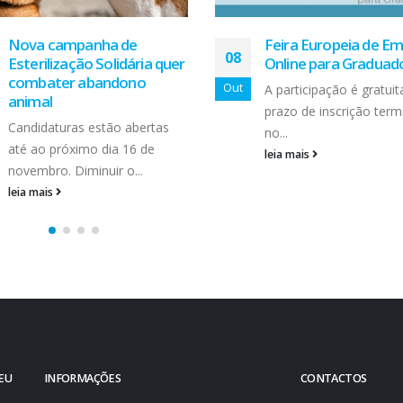
Feira Europeia de Emprego
1º Fórum Transfront
28
Online para Graduados
“A importância do B
estar e Qualidade de
Nov
A participação é gratuita e o
nos Locais de Trabal
prazo de inscrição termina
No próximo dia três de
no...
dezembro, tem lugar n
leia mais
Associação Empresarial.
leia mais
SEU
INFORMAÇÕES
CONTACTOS