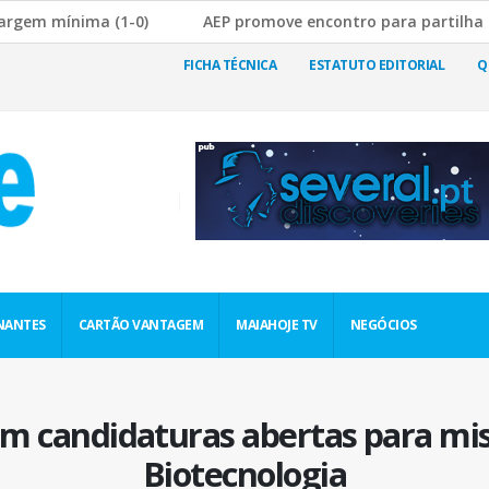
mínima (1-0)
AEP promove encontro para partilha de boas
bre a Rutura da Cadeia de Abastecimento
JF Nogueira e S
FICHA TÉCNICA
ESTATUTO EDITORIAL
Q
NANTES
CARTÃO VANTAGEM
MAIAHOJE TV
NEGÓCIOS
m candidaturas abertas para mi
Biotecnologia