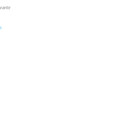
rantir
n