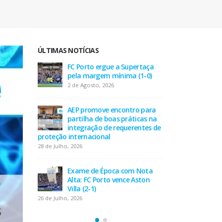
ÚLTIMAS NOTÍCIAS
taça
AEP desafia empresas na QSP
FC P
-0)
Summit e revela prioridades
pel
do tecido empresarial em dois
2 de
minutos
17 de Julho, 2026
 para
AEP
as na
part
tes de
O Fator Humano na Era
inte
Algorítmica: As Grandes
proteção inte
Linhas de Força do QSP
28 de Julho, 202
Summit 2026
7 de Julho, 2026
Nota
Exa
ton
Alta
Leça FC vence Campeonato de
Villa
Portugal na final do Jamor
26 de Julho, 202
11 de Junho, 2026