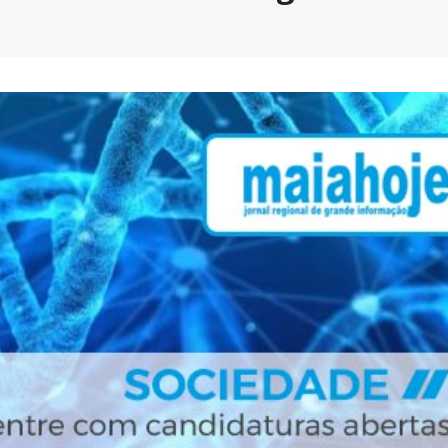
AEP desafia empresas na QSP
FC Porto ergue a Super
Summit e revela prioridades
pela margem mínima (1
do tecido empresarial em dois
2 de Agosto, 2026
os
lho, 2026
AEP promove encontro
partilha de boas prátic
O Fator Humano na Era
integração de requeren
Algorítmica: As Grandes
proteção internacional
Linhas de Força do QSP
28 de Julho, 2026
 2026
ho, 2026
Exame de Época com 
Alta: FC Porto vence As
Leça FC vence Campeonato de
Villa (2-1)
Portugal na final do Jamor
26 de Julho, 2026
11 de Junho, 2026