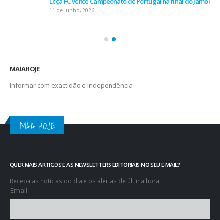
Leça FC vence Campeonato de Portugal na final do Jamor
11 de Junho, 2026
MAIAHOJE
Informar com exactidão e independência
MAIA HOJE
QUER MAIS ARTIGOS E AS NEWSLETTERS EDITORIAIS NO SEU E-MAIL?
Receba as notícias do dia e os alertas de última hora.
Email