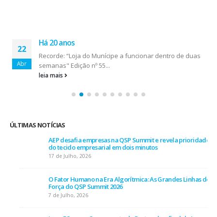
Há 20 anos
22
Recorde: “Loja do Munícipe a funcionar dentro de duas
Abr
semanas" Edição nº 55...
leia mais
ÚLTIMAS NOTÍCIAS
AEP desafia empresas na QSP Summit e revela prioridades
do tecido empresarial em dois minutos
17 de Julho, 2026
O Fator Humano na Era Algorítmica: As Grandes Linhas de
Força do QSP Summit 2026
7 de Julho, 2026