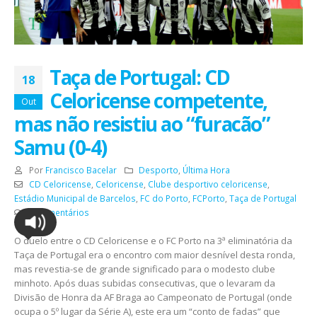
Taça de Portugal: CD
18
Celoricense competente,
Out
mas não resistiu ao “furacão”
Samu (0-4)
Por
Francisco Bacelar
Desporto
,
Última Hora
CD Celoricense
,
Celoricense
,
Clube desportivo celoricense
,
Estádio Municipal de Barcelos
,
FC do Porto
,
FCPorto
,
Taça de Portugal
0 Comentários
O duelo entre o CD Celoricense e o FC Porto na 3ª eliminatória da
Taça de Portugal era o encontro com maior desnível desta ronda,
mas revestia-se de grande significado para o modesto clube
minhoto. Após duas subidas consecutivas, que o levaram da
Divisão de Honra da AF Braga ao Campeonato de Portugal (onde
ocupa o 5º lugar da Série A), este era um “conto de fadas” que