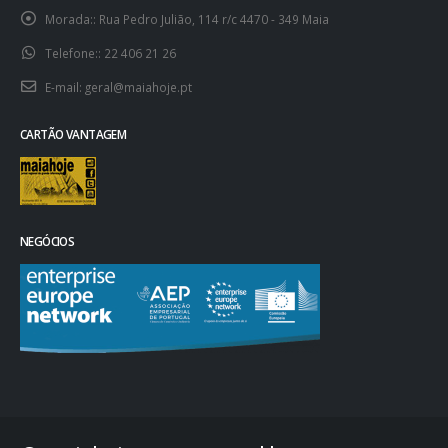
Morada::
Rua Pedro Julião, 114 r/c 4470 - 349 Maia
Telefone::
22 406 21 26
E-mail:
geral@maiahoje.pt
CARTÃO VANTAGEM
NEGÓCIOS