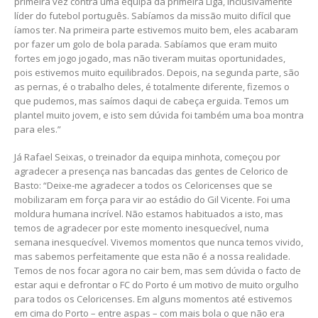
primeira vez contra uma equipa da primeira Liga, inclusivamente
líder do futebol português. Sabíamos da missão muito difícil que
íamos ter. Na primeira parte estivemos muito bem, eles acabaram
por fazer um golo de bola parada. Sabíamos que eram muito
fortes em jogo jogado, mas não tiveram muitas oportunidades,
pois estivemos muito equilibrados. Depois, na segunda parte, são
as pernas, é o trabalho deles, é totalmente diferente, fizemos o
que pudemos, mas saímos daqui de cabeça erguida. Temos um
plantel muito jovem, e isto sem dúvida foi também uma boa montra
para eles.”
Já Rafael Seixas, o treinador da equipa minhota, começou por
agradecer a presença nas bancadas das gentes de Celorico de
Basto: “Deixe-me agradecer a todos os Celoricenses que se
mobilizaram em força para vir ao estádio do Gil Vicente. Foi uma
moldura humana incrível. Não estamos habituados a isto, mas
temos de agradecer por este momento inesquecível, numa
semana inesquecível. Vivemos momentos que nunca temos vivido,
mas sabemos perfeitamente que esta não é a nossa realidade.
Temos de nos focar agora no cair bem, mas sem dúvida o facto de
estar aqui e defrontar o FC do Porto é um motivo de muito orgulho
para todos os Celoricenses. Em alguns momentos até estivemos
em cima do Porto – entre aspas – com mais bola o que não era