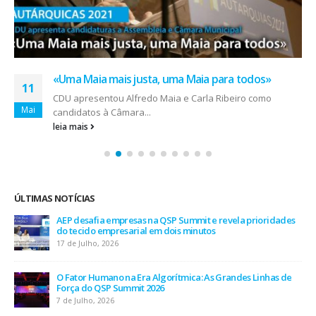
«Uma Maia mais justa, uma Maia para todos»
11
CDU apresentou Alfredo Maia e Carla Ribeiro como
Mai
candidatos à Câmara...
leia mais
ÚLTIMAS NOTÍCIAS
AEP desafia empresas na QSP Summit e revela prioridades
do tecido empresarial em dois minutos
17 de Julho, 2026
O Fator Humano na Era Algorítmica: As Grandes Linhas de
Força do QSP Summit 2026
7 de Julho, 2026