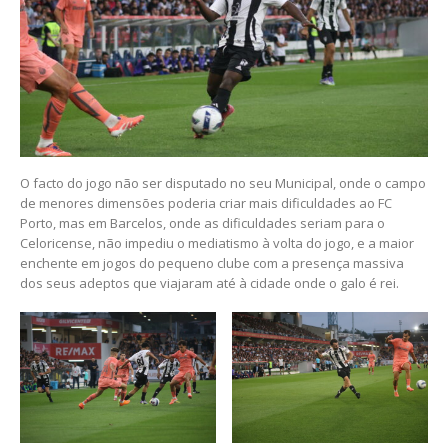
O facto do jogo não ser disputado no seu Municipal, onde o campo
de menores dimensões poderia criar mais dificuldades ao FC
Porto, mas em Barcelos, onde as dificuldades seriam para o
Celoricense, não impediu o mediatismo à volta do jogo, e a maior
enchente em jogos do pequeno clube com a presença massiva
dos seus adeptos que viajaram até à cidade onde o galo é rei.