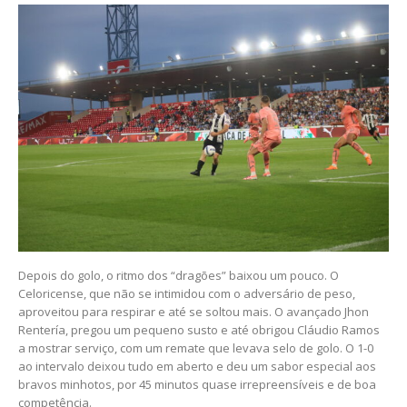
Depois do golo, o ritmo dos “dragões” baixou um pouco. O
Celoricense, que não se intimidou com o adversário de peso,
aproveitou para respirar e até se soltou mais. O avançado Jhon
Rentería, pregou um pequeno susto e até obrigou Cláudio Ramos
a mostrar serviço, com um remate que levava selo de golo. O 1-0
ao intervalo deixou tudo em aberto e deu um sabor especial aos
bravos minhotos, por 45 minutos quase irrepreensíveis e de boa
competência.