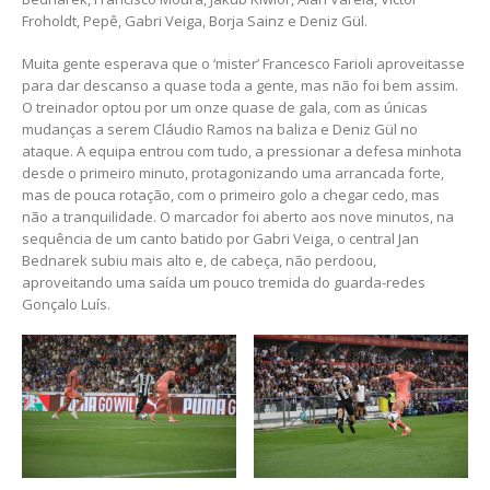
Froholdt, Pepê, Gabri Veiga, Borja Sainz e Deniz Gül.
Muita gente esperava que o ‘mister’ Francesco Farioli aproveitasse
para dar descanso a quase toda a gente, mas não foi bem assim.
O treinador optou por um onze quase de gala, com as únicas
mudanças a serem Cláudio Ramos na baliza e Deniz Gül no
ataque. A equipa entrou com tudo, a pressionar a defesa minhota
desde o primeiro minuto, protagonizando uma arrancada forte,
mas de pouca rotação, com o primeiro golo a chegar cedo, mas
não a tranquilidade. O marcador foi aberto aos nove minutos, na
sequência de um canto batido por Gabri Veiga, o central Jan
Bednarek subiu mais alto e, de cabeça, não perdoou,
aproveitando uma saída um pouco tremida do guarda-redes
Gonçalo Luís.