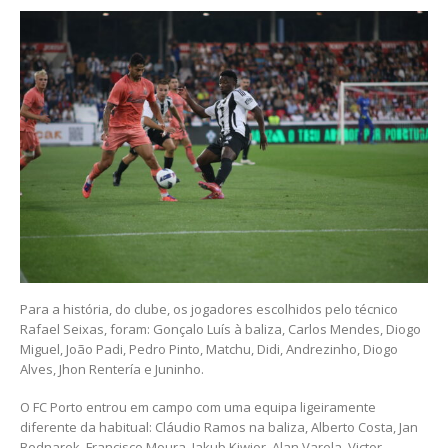
Para a história, do clube, os jogadores escolhidos pelo técnico
Rafael Seixas, foram: Gonçalo Luís à baliza, Carlos Mendes, Diogo
Miguel, João Padi, Pedro Pinto, Matchu, Didi, Andrezinho, Diogo
Alves, Jhon Rentería e Juninho.
O FC Porto entrou em campo com uma equipa ligeiramente
diferente da habitual: Cláudio Ramos na baliza, Alberto Costa, Jan
Bednarek, Francisco Moura, Jakub Kiwior, Alan Varela, Victor