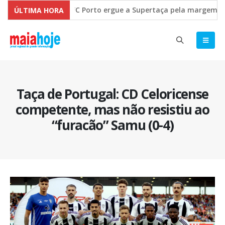
FC Porto ergue a Supertaça pela margem mínima (1-
ÚLTIMA HORA
Comissão Europeia quer ouvir as PME’s sobre a Rut
Taça de Portugal: CD Celoricense
competente, mas não resistiu ao
“furacão” Samu (0-4)