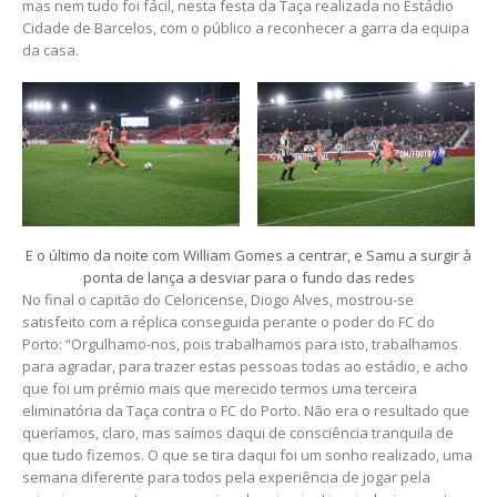
mas nem tudo foi fácil, nesta festa da Taça realizada no Estádio
Cidade de Barcelos, com o público a reconhecer a garra da equipa
da casa.
E o último da noite com William Gomes a centrar, e Samu a surgir à
ponta de lança a desviar para o fundo das redes
No final o capitão do Celoricense, Diogo Alves, mostrou-se
satisfeito com a réplica conseguida perante o poder do FC do
Porto: “Orgulhamo-nos, pois trabalhamos para isto, trabalhamos
para agradar, para trazer estas pessoas todas ao estádio, e acho
que foi um prémio mais que merecido termos uma terceira
eliminatória da Taça contra o FC do Porto. Não era o resultado que
queríamos, claro, mas saímos daqui de consciência tranquila de
que tudo fizemos. O que se tira daqui foi um sonho realizado, uma
semana diferente para todos pela experiência de jogar pela