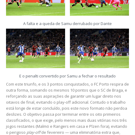
A falta e a queda de Samu derrubado por Dante
E o penalti convertido por Samu a fechar o resultado
Com este triunfo, e os 3 pontos conquistados, o FC Porto respira de
outra forma, somando os mesmos 10 pontos que o SC de Braga, e
reforçando as suas aspirações de garantir um lugar direto nos
oitavos de final, evitando o play-off adicional. Contudo o trabalho
está longe de estar concluído, pois este novo formato não perdoa
deslizes. O objetivo passa por terminar entre os oito primeiros
classificados, o que exige, pelo menos mais duas vitórias nos três
jogos restantes (Malmö e Rangers em casa e Plzen fora), evitando
o perigoso
play-off
de fevereiro — uma eliminatória extra que,