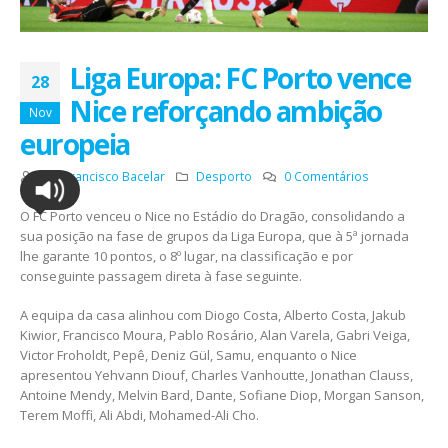
Liga Europa: FC Porto vence
28
Nice reforçando ambição
Nov
europeia
Por
Francisco Bacelar
Desporto
0 Comentários
O FC Porto venceu o Nice no Estádio do Dragão, consolidando a
sua posição na fase de grupos da Liga Europa, que à 5ª jornada
lhe garante 10 pontos, o 8º lugar, na classificação e por
conseguinte passagem direta à fase seguinte.
A equipa da casa alinhou com Diogo Costa, Alberto Costa, Jakub
Kiwior, Francisco Moura, Pablo Rosário, Alan Varela, Gabri Veiga,
Victor Froholdt, Pepê, Deniz Gül, Samu, enquanto o Nice
apresentou Yehvann Diouf, Charles Vanhoutte, Jonathan Clauss,
Antoine Mendy, Melvin Bard, Dante, Sofiane Diop, Morgan Sanson,
Terem Moffi, Ali Abdi, Mohamed-Ali Cho.