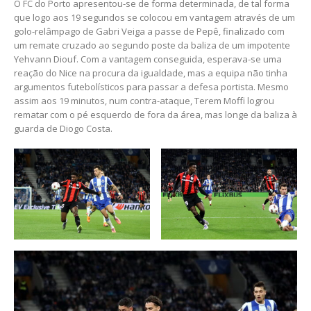
O FC do Porto apresentou-se de forma determinada, de tal forma
que logo aos 19 segundos se colocou em vantagem através de um
golo-relâmpago de Gabri Veiga a passe de Pepê, finalizado com
um remate cruzado ao segundo poste da baliza de um impotente
Yehvann Diouf. Com a vantagem conseguida, esperava-se uma
reação do Nice na procura da igualdade, mas a equipa não tinha
argumentos futebolísticos para passar a defesa portista. Mesmo
assim aos 19 minutos, num contra-ataque, Terem Moffi logrou
rematar com o pé esquerdo de fora da área, mas longe da baliza à
guarda de Diogo Costa.