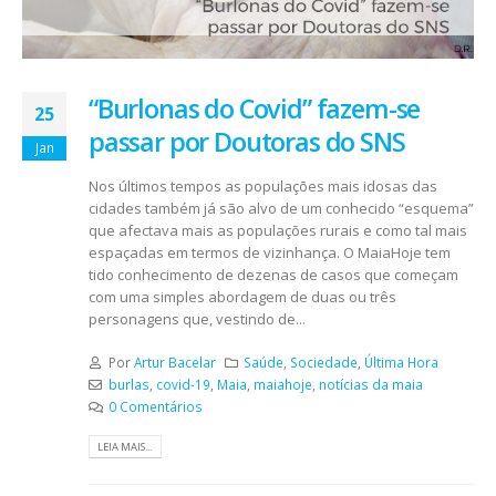
“Burlonas do Covid” fazem-se
25
passar por Doutoras do SNS
Jan
Nos últimos tempos as populações mais idosas das
cidades também já são alvo de um conhecido “esquema”
que afectava mais as populações rurais e como tal mais
espaçadas em termos de vizinhança. O MaiaHoje tem
tido conhecimento de dezenas de casos que começam
com uma simples abordagem de duas ou três
personagens que, vestindo de...
Por
Artur Bacelar
Saúde
,
Sociedade
,
Última Hora
burlas
,
covid-19
,
Maia
,
maiahoje
,
notícias da maia
0 Comentários
LEIA MAIS...