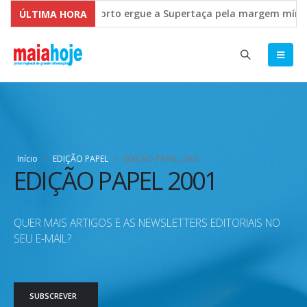
FC Porto ergue a Supertaça pela margem mínima (
ÚLTIMA HORA
Comissão Europeia quer ouvir as PME’s sobre a Ru
Início
»
EDIÇÃO PAPEL
»
EDIÇÃO PAPEL 2001
EDIÇÃO PAPEL 2001
QUER MAIS ARTIGOS E AS NEWSLETTERS EDITORIAIS NO
SEU E-MAIL?
SUBSCREVER