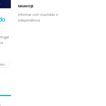
MAIAHOJE
do
Informar com exactidão e
independência
rtugal
na
MAIS...