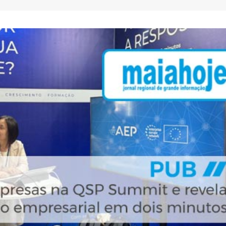
AEP desafia empresas na QSP
FC Porto ergue a Super
Summit e revela prioridades
pela margem mínima (1
do tecido empresarial em dois
2 de Agosto, 2026
os
lho, 2026
AEP promove encontro
partilha de boas prátic
O Fator Humano na Era
integração de requeren
Algorítmica: As Grandes
proteção internacional
Linhas de Força do QSP
28 de Julho, 2026
 2026
ho, 2026
Exame de Época com 
Alta: FC Porto vence As
Leça FC vence Campeonato de
Villa (2-1)
Portugal na final do Jamor
26 de Julho, 2026
11 de Junho, 2026