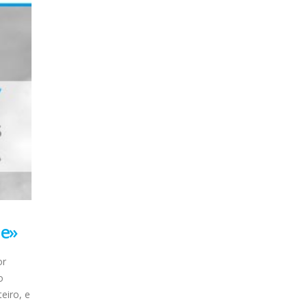
de»
or
o
eiro, e