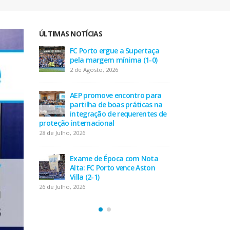
ÚLTIMAS NOTÍCIAS
taça
AEP desafia empresas na QSP
FC P
-0)
Summit e revela prioridades
pel
do tecido empresarial em dois
2 de
minutos
17 de Julho, 2026
 para
AEP
as na
part
tes de
O Fator Humano na Era
inte
Algorítmica: As Grandes
proteção inte
Linhas de Força do QSP
28 de Julho, 202
Summit 2026
7 de Julho, 2026
Nota
Exa
ton
Alta
Leça FC vence Campeonato de
Villa
Portugal na final do Jamor
26 de Julho, 202
11 de Junho, 2026