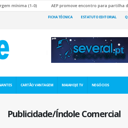
 (1-0)
AEP promove encontro para partilha de boas práti
 Rutura da Cadeia de Abastecimento
JF Nogueira e Silva E
FICHA TÉCNICA
ESTATUTO EDITORIAL
Q
NANTES
CARTÃO VANTAGEM
MAIAHOJE TV
NEGÓCIOS
Publicidade/Índole Comercial