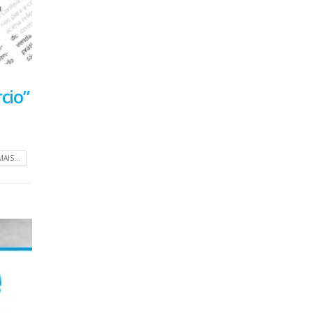
cio”
MAIS...