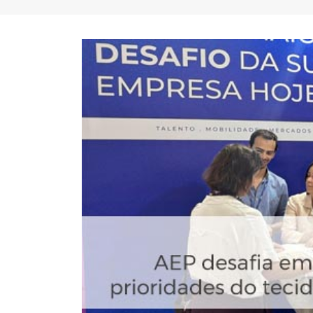
FC Porto ergue a Supertaça
pela margem mínima (1-0)
2 de Agosto, 2026
minut
17 de Ju
AEP promove encontro para
partilha de boas práticas na
integração de requerentes de
proteção internacional
28 de Julho, 2026
Summit
7 de Jul
Exame de Época com Nota
Alta: FC Porto vence Aston
Villa (2-1)
26 de Julho, 2026