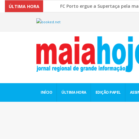
FC Porto ergue a Supertaça pela margem mínima
ÚLTIMA HORA
Comissão Europeia quer ouvir as PME’s sobre a
INÍCIO
ÚLTIMA HORA
EDIÇÃO PAPEL
ASSI