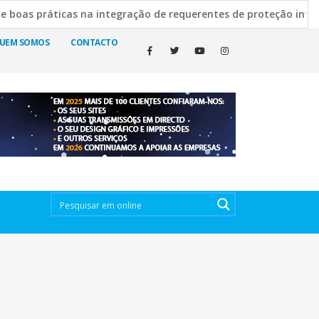
cas na integração de requerentes de proteção internacional
scura esclarece decisão de manter cemitérios abertos
19 a
UEM SOMOS
CONTACTO