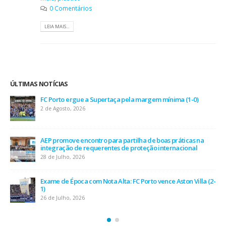
0 Comentários
LEIA MAIS...
ÚLTIMAS NOTÍCIAS
AEP desafia empresas na QSP Summit e revela prioridades
do tecido empresarial em dois minutos
17 de Julho, 2026
O Fator Humano na Era Algorítmica: As Grandes Linhas de
Força do QSP Summit 2026
7 de Julho, 2026
Leça FC vence Campeonato de Portugal na final do Jamor
11 de Junho, 2026