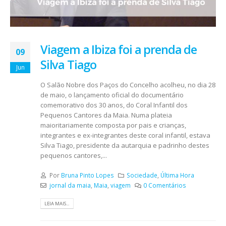
Viagem a Ibiza foi a prenda de
09
Silva Tiago
Jun
O Salão Nobre dos Paços do Concelho acolheu, no dia 28
de maio, o lançamento oficial do documentário
comemorativo dos 30 anos, do Coral Infantil dos
Pequenos Cantores da Maia. Numa plateia
maioritariamente composta por pais e crianças,
integrantes e ex-integrantes deste coral infantil, estava
Silva Tiago, presidente da autarquia e padrinho destes
pequenos cantores,...
Por
Bruna Pinto Lopes
Sociedade
,
Última Hora
jornal da maia
,
Maia
,
viagem
0 Comentários
LEIA MAIS...