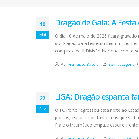
Dragão de Gala: A Festa 
10
FC Porto ergue a Supertaça
Mai
O dia 10 de maio de 2026 ficará gravad
pela margem mínima (1-0)
2 de Agosto, 2026
do Dragão para testemunhar um momento h
minut
conquista da II Divisão Nacional com o selo
17 de Ju
AEP promove encontro para
partilha de boas práticas na
Por
Francisco Bacelar
Sem categoria
integração de requerentes de
proteção internacional
28 de Julho, 2026
Summit
7 de Jul
LIGA: Dragão espanta fa
Exame de Época com Nota
22
Alta: FC Porto vence Aston
Villa (2-1)
Fev
O FC Porto regressou esta noite ao Está
26 de Julho, 2026
pontos, espantar os fantasmas que se ti
Pia e o traumático empate caseiro frente
Por
Francisco Bacelar
Sem categoria