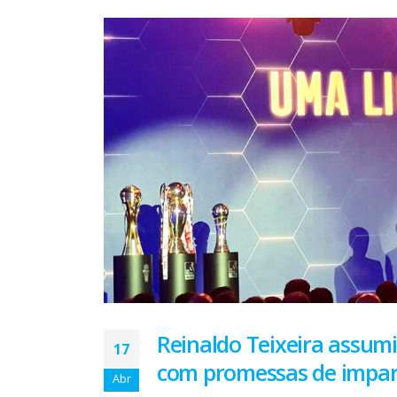
Reinaldo Teixeira assumi
17
com promessas de imparci
Abr