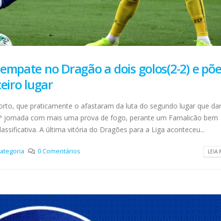
empate no Dragão a dois golos(2-2) e põe
eiro lugar
orto, que praticamente o afastaram da luta do segundo lugar que da
ª jornada com mais uma prova de fogo, perante um Famalicão bem
ssificativa. A última vitória do Dragões para a Liga aconteceu...
ategoria
0 Comentários
LEIA 