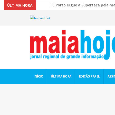
FC Porto ergue a Supertaça pela margem míni
ÚLTIMA HORA
Comissão Europeia quer ouvir as PME’s sobre 
INÍCIO
ÚLTIMA HORA
EDIÇÃO PAPEL
ASSI