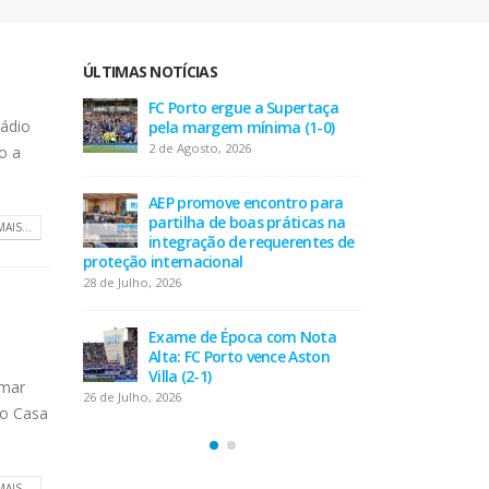
ÚLTIMAS NOTÍCIAS
taça
AEP desafia empresas na QSP
FC P
tádio
-0)
Summit e revela prioridades
pel
do tecido empresarial em dois
2 de
o a
minutos
17 de Julho, 2026
 para
AEP
as na
part
MAIS...
tes de
O Fator Humano na Era
inte
Algorítmica: As Grandes
proteção inte
Linhas de Força do QSP
28 de Julho, 202
Summit 2026
7 de Julho, 2026
Nota
Exa
ton
Alta
Leça FC vence Campeonato de
Villa
omar
Portugal na final do Jamor
26 de Julho, 202
ao Casa
11 de Junho, 2026
MAIS...