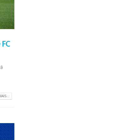
 FC
rá
MAIS...