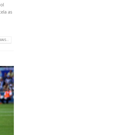
ol
tela as
MAIS...