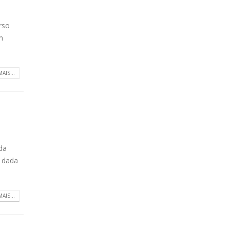
rso
m
MAIS...
da
– dada
MAIS...