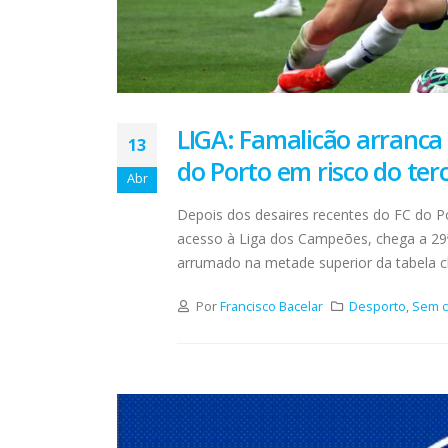
LIGA: Famalicão arranca 
13
do Porto em risco do terc
Abr
Depois dos desaires recentes do FC do P
acesso à Liga dos Campeões, chega a 29
arrumado na metade superior da tabela cla
Por
Francisco Bacelar
Desporto
,
Sem c