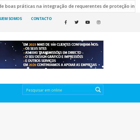
icas na integração de requerentes de proteção internacional
 Escura esclarece decisão de manter cemitérios abertos
19
UEM SOMOS
CONTACTO