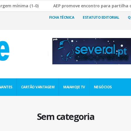
ma (1-0)
AEP promove encontro para partilha de boas prát
a Rutura da Cadeia de Abastecimento
JF Nogueira e Silva
FICHA TÉCNICA
ESTATUTO EDITORIAL
Q
NANTES
CARTÃO VANTAGEM
MAIAHOJE TV
NEGÓCIOS
Sem categoria