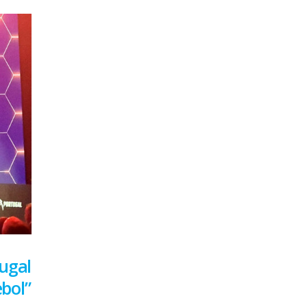
tugal
bol”