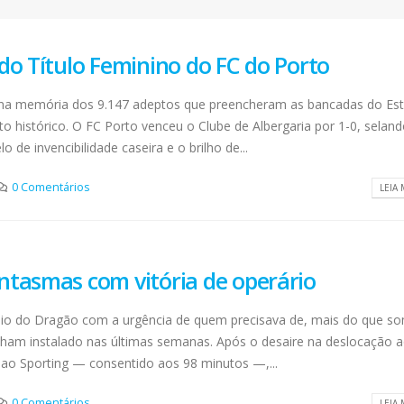
do Título Feminino do FC do Porto
AEP desafia empresas na QSP
FC Porto ergue a Super
o na memória dos 9.147 adeptos que preencheram as bancadas do Es
Summit e revela prioridades
pela margem mínima (1
do tecido empresarial em dois
2 de Agosto, 2026
istórico. O FC Porto venceu o Clube de Albergaria por 1-0, seland
os
 de invencibilidade caseira e o brilho de...
lho, 2026
AEP promove encontro
partilha de boas prátic
0 Comentários
LEIA 
O Fator Humano na Era
integração de requeren
Algorítmica: As Grandes
proteção internacional
Linhas de Força do QSP
28 de Julho, 2026
 2026
ho, 2026
ntasmas com vitória de operário
Exame de Época com 
Alta: FC Porto vence As
Leça FC vence Campeonato de
Villa (2-1)
dio do Dragão com a urgência de quem precisava de, mais do que s
Portugal na final do Jamor
26 de Julho, 2026
nham instalado nas últimas semanas. Após o desaire na deslocação 
11 de Junho, 2026
 ao Sporting — consentido aos 98 minutos —,...
0 Comentários
LEIA 